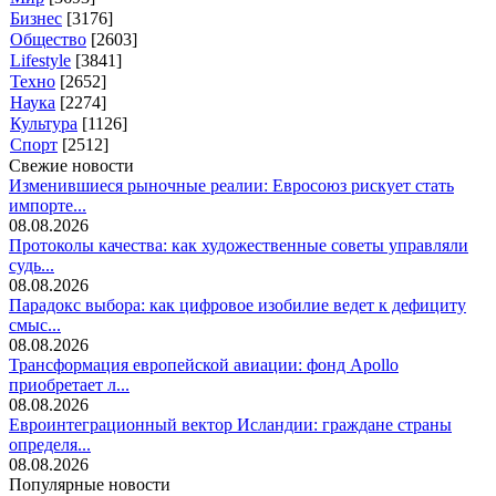
Бизнес
[3176]
Общество
[2603]
Lifestyle
[3841]
Техно
[2652]
Наука
[2274]
Культура
[1126]
Спорт
[2512]
Свежие новости
Изменившиеся рыночные реалии: Евросоюз рискует стать
импорте...
08.08.2026
Протоколы качества: как художественные советы управляли
судь...
08.08.2026
Парадокс выбора: как цифровое изобилие ведет к дефициту
смыс...
08.08.2026
Трансформация европейской авиации: фонд Apollo
приобретает л...
08.08.2026
Евроинтеграционный вектор Исландии: граждане страны
определя...
08.08.2026
Популярные новости