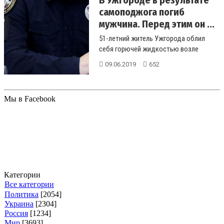
В Ужгороде в результате
самоподжога погиб
мужчина. Перед этим он ...
51-летний житель Ужгорода облил
себя горючей жидкостью возле
здания Закарпатской областной
09.06.2019
652
прокурату...
Мы в Facebook
Категории
Все категории
Политика
[2054]
Украина
[2304]
Россия
[1234]
Мир
[3693]