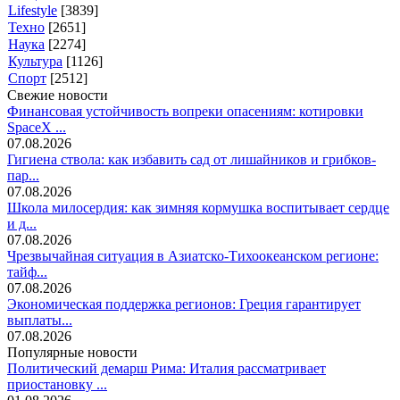
Lifestyle
[3839]
Техно
[2651]
Наука
[2274]
Культура
[1126]
Спорт
[2512]
Свежие новости
Финансовая устойчивость вопреки опасениям: котировки
SpaceX ...
07.08.2026
Гигиена ствола: как избавить сад от лишайников и грибков-
пар...
07.08.2026
Школа милосердия: как зимняя кормушка воспитывает сердце
и д...
07.08.2026
Чрезвычайная ситуация в Азиатско-Тихоокеанском регионе:
тайф...
07.08.2026
Экономическая поддержка регионов: Греция гарантирует
выплаты...
07.08.2026
Популярные новости
Политический демарш Рима: Италия рассматривает
приостановку ...