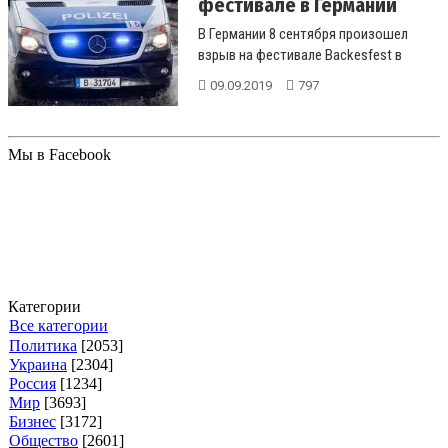
фестивале в Германии
В Германии 8 сентября произошел
взрыв на фестивале Backesfest в
городе Фройденберг, сообщило
09.09.2019
797
издание...
Мы в Facebook
Категории
Все категории
Политика
[2053]
Украина
[2304]
Россия
[1234]
Мир
[3693]
Бизнес
[3172]
Общество
[2601]