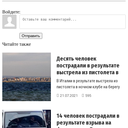
Войдите:
Отправить
Читайте также
Десять человек
пострадали в результате
выстрела из пистолета в
но...
В Италии в результате выстрела из
пистолета в ночном клубе на берегу
моря в Таранто пострадали десят...
21.07.2021
595
14 человек пострадали в
результате взрыва на