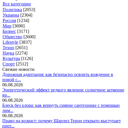
Все категории
Политика
[2053]
Украина
[2304]
Россия
[1234]
Мир
[3690]
Бизнес
[3171]
Общество
[2600]
Lifestyle
[3837]
Техно
[2651]
Наука
[2274]
Культура
[1126]
Спорт
[2512]
Свежие новости
Дорожная адаптация: как безопасно освоить вождение в
новой с...
06.08.2026
Энергетический эффект редкого явления: солнечное затмение
вр...
06.08.2026
Блеск без хлора: как вернуть сияние сантехнике с помощью
лим...
06.08.2026
Право на возраст: почему Шарлиз Терон открыто выступает
прот...