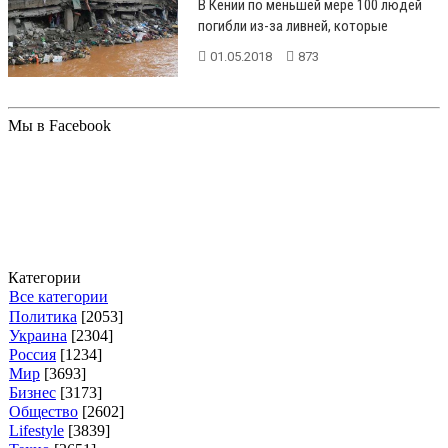
В Кении по меньшей мере 100 людей
погибли из-за ливней, которые
продолжались весь апрель....
01.05.2018
873
Мы в Facebook
Категории
Все категории
Политика
[2053]
Украина
[2304]
Россия
[1234]
Мир
[3693]
Бизнес
[3173]
Общество
[2602]
Lifestyle
[3839]