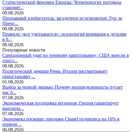
Статистический феномен Европы: Четвероногие питомцы
становят...
09.08.2026
Пропавший изобретатель: загадочное исчезновение Луи ле
Пренс...
09.08.2026
Правило «все учитывается»: психология внимания к деталям
в б...
08.08.2026
Популярные новости
Санкционный удар по теневому крипторынку: США внесли в
списо...
08.08.2026
Политический демарш Рима: Италия рассматривает
приостановку ...
01.08.2026
Выбор за черной дверью: Почему неопределенность пугает
нас б...
07.08.2026
Экономическая поддержка регионов: Греция гарантирует
выплаты...
07.08.2026
Экономика роскоши: продажи Chanel поднялись на 16% в
первом ...
06.08.2026