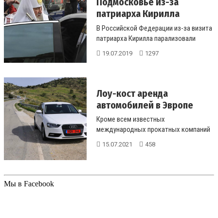
Подмосковье из-за
патриарха Кирилла
парализ...
В Российской Федерации из-за визита
патриарха Кирилла парализовали
движение скорых помощей. Более по...
19.07.2019
1297
Лоу-кост аренда
автомобилей в Эвропе
Кроме всем известных
международных прокатных компаний
есть локальный лоу-кост или
15.07.2021
458
низкобюджетные ком...
Мы в Facebook