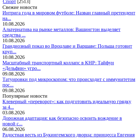
Спорт
[2513]
Свежие новости
Интрига года в мировом футболе: Назван главный претендент
на...
10.08.2026
Альтернатива на рынке металлов: Вашингтон выделяет
средства ...
10.08.2026
Грандиозный показ во Вроцлаве и Варшаве: Польша готовит
круп...
10.08.2026
Масштабный транспортный коллапс в КНР: Тайфун
«Дельфин» угро...
09.08.2026
Татуировки под микроскопом: что происходит с иммунитетом
пос...
09.08.2026
Популярные новости
Клеверный «переворот»: как подготовить идеальную грядку
за 4...
03.08.2026
Дорожная адаптация: как безопасно освоить вождение в
новой с...
06.08.2026
Радостная весть из Букингемского дворца: принцесса Евгения