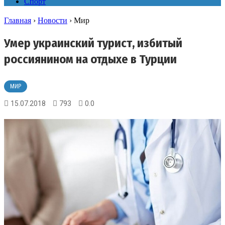
Спорт
Главная
›
Новости
›
Мир
Умер украинский турист, избитый
россиянином на отдыхе в Турции
МИР
15.07.2018
793
0.0