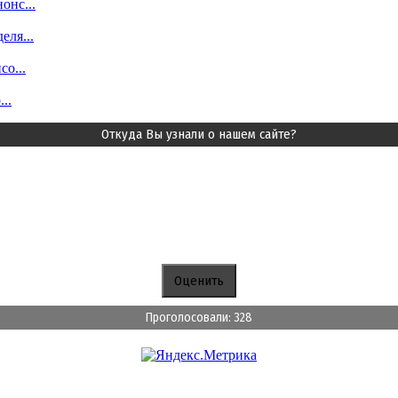
онс...
еля...
о...
..
Откуда Вы узнали о нашем сайте?
Проголосовали: 328