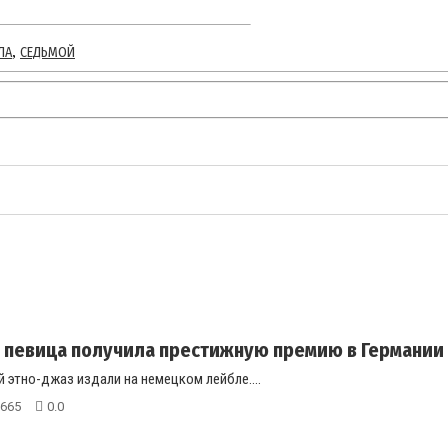
,
ЛА
СЕДЬМОЙ
 певица получила престижную премию в Германии
 этно-джаз издали на немецком лейбле....
665
0.0