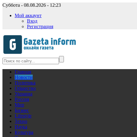
Суббота - 08.08.2026 - 12:23
Мой аккаунт
Вход
Регистрация
Главная
Новости
Политика
Общество
Украина
Россия
Мир
Бизнес
Lifestyle
Техно
Наука
Культура