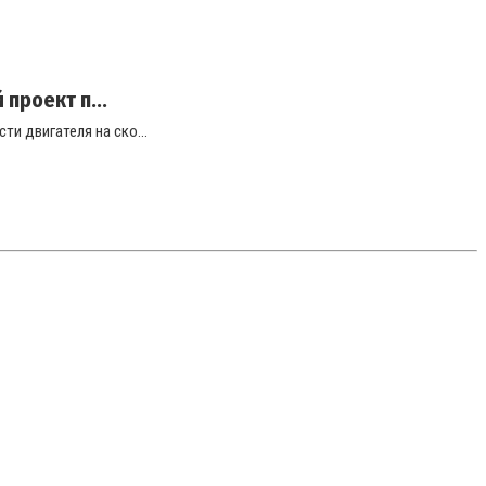
проект п...
и двигателя на ско...