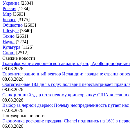
Украина
[2304]
Россия
[1234]
Мир
[3693]
Бизнес
[3175]
Общество
[2603]
Lifestyle
[3840]
Техно
[2651]
Наука
[2274]
Культура
[1126]
Спорт
[2512]
Свежие новости
Трансформация европейской авиации: фонд Apollo приобретает 
08.08.2026
Евроинтеграционный вектор Исландии: граждане страны опред
08.08.2026
Обязательные 183 дня в году: Болгария пересматривает правила.
08.08.2026
Санкционный удар по теневому крипторынку: США внесли в сп
08.08.2026
Выбор за черной дверью: Почему неопределенность пугает нас б
07.08.2026
Популярные новости
Экономика роскоши: продажи Chanel поднялись на 16% в первом
06.08.2026