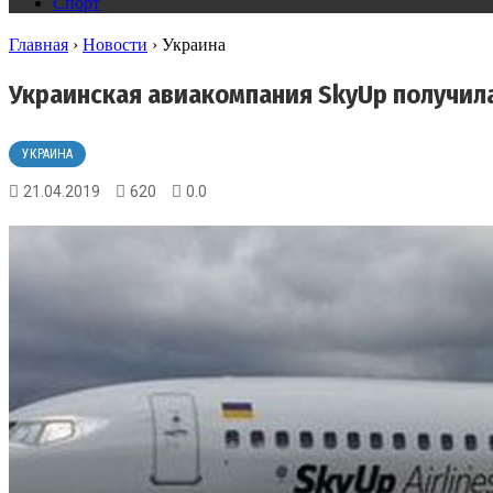
Спорт
Главная
›
Новости
›
Украина
Украинская авиакомпания SkyUp получил
УКРАИНА
21.04.2019
620
0.0