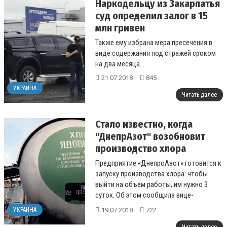
Наркодельцу из Закарпатья
суд определил залог в 15
млн гривен
Также ему избрана мера пресечения в
виде содержания под стражей сроком
на два месяца...
21.07.2018
845
УКРАИНА
Читать далее
Стало известно, когда
"ДнепрАзот" возобновит
производство хлора
Предприятие «ДнепроАзот» готовится к
запуску производства хлора: чтобы
выйти на объем работы, им нужно 3
суток. Об этом сообщила вице-
президент Ассоциации водоканалов У...
19.07.2018
722
УКРАИНА