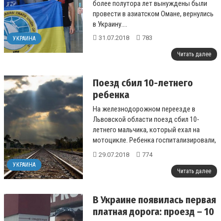
более полутора лет вынуждены были
провести в азиатском Омане, вернулись
в Украину....
31.07.2018
783
УКРАИНА
Читать далее
Поезд сбил 10-летнего
ребенка
На железнодорожном переезде в
Львовской области поезд сбил 10-
летнего мальчика, который ехал на
мотоцикле. Ребенка госпитализировали,
сообщает полиция области....
29.07.2018
774
УКРАИНА
Читать далее
В Украине появилась первая
платная дорога: проезд – 10