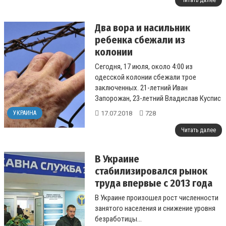
Читать далее
Два вора и насильник
ребенка сбежали из
колонии
Сегодня, 17 июля, около 4:00 из
одесской колонии сбежали трое
заключенных. 21-летний Иван
Запорожан, 23-летний Владислав Куспис
и 26-летний Вячеслав Загорняк. Первые
17.07.2018
728
УКРАИНА
два отбывали с...
Читать далее
В Украине
стабилизировался рынок
труда впервые с 2013 года
В Украине произошел рост численности
занятого населения и снижение уровня
безработицы...