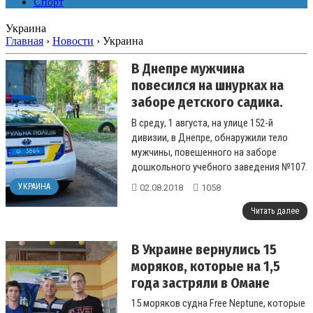
Спорт
Украина
Главная
›
Новости
›
Украина
В Днепре мужчина
повесился на шнурках на
заборе детского садика.
Фото 18+
В среду, 1 августа, на улице 152-й
дивизии, в Днепре, обнаружили тело
мужчины, повешенного на заборе
дошкольного учебного заведения №107.
На момент смерти мужчине было около
УКРАИНА
02.08.2018
1058
30 лет...
Читать далее
В Украине вернулись 15
моряков, которые на 1,5
года застряли в Омане
15 моряков судна Free Neptune, которые