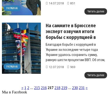
14.07.2018
851
УКРАИНА
Читать далее
На саммите в Брюсселе
эксперт озвучил итоги
борьбы с коррупцией в
Украине
Благодаря борьбе с коррупцией в
Украине за последние четыре года
Украине удалось сохранить сумму,
равную шести процентам ВВП. Об этом,
там же в Брюсселе заявил директор
УКРАИНА
12.07.2018
969
Института э...
Читать далее
«
1
2
...
215
216
217
218
219
...
230
231
»
Мы в Facebook