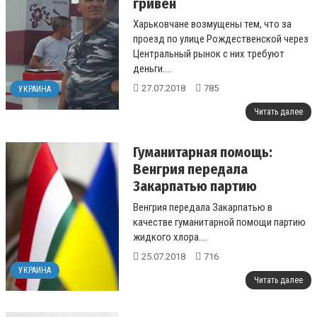
гривен
Харьковчане возмущены тем, что за
проезд по улице Рождественской через
Центральный рынок с них требуют
деньги....
27.07.2018
785
УКРАИНА
Читать далее
Гуманитарная помощь:
Венгрия передала
Закарпатью партию
жидкого хлора
Венгрия передала Закарпатью в
качестве гуманитарной помощи партию
жидкого хлора....
25.07.2018
716
УКРАИНА
Читать далее