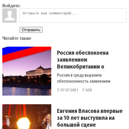
Войдите:
Отправить
Читайте также
Россия обеспокоена
заявлением
Великобритании о
навигации в Черном...
Россия в среду выразила
обеспокоенность заявлением
министра иностранных дел
07.07.2021
655
Великобритании Доминика ...
Евгения Власова впервые
за 10 лет выступила на
большой сцене