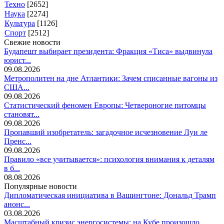
Техно
[2652]
Наука
[2274]
Культура
[1126]
Спорт
[2512]
Свежие новости
Будапешт выбирает президента: Фракция «Тиса» выдвинула
юрист...
09.08.2026
Метрополитен на дне Атлантики: Зачем списанные вагоны из
США...
09.08.2026
Статистический феномен Европы: Четвероногие питомцы
становят...
09.08.2026
Пропавший изобретатель: загадочное исчезновение Луи ле
Пренс...
09.08.2026
Правило «все учитывается»: психология внимания к деталям
в б...
08.08.2026
Популярные новости
Дипломатическая инициатива в Вашингтоне: Дональд Трамп
анонс...
03.08.2026
Масштабный кризис энергосистемы: на Кубе произошло