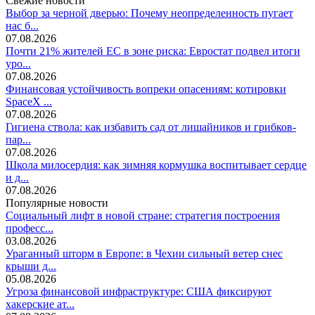
Свежие новости
Выбор за черной дверью: Почему неопределенность пугает
нас б...
07.08.2026
Почти 21% жителей ЕС в зоне риска: Евростат подвел итоги
уро...
07.08.2026
Финансовая устойчивость вопреки опасениям: котировки
SpaceX ...
07.08.2026
Гигиена ствола: как избавить сад от лишайников и грибков-
пар...
07.08.2026
Школа милосердия: как зимняя кормушка воспитывает сердце
и д...
07.08.2026
Популярные новости
Социальный лифт в новой стране: стратегия построения
професс...
03.08.2026
Ураганный шторм в Европе: в Чехии сильный ветер снес
крыши д...
05.08.2026
Угроза финансовой инфраструктуре: США фиксируют
хакерские ат...