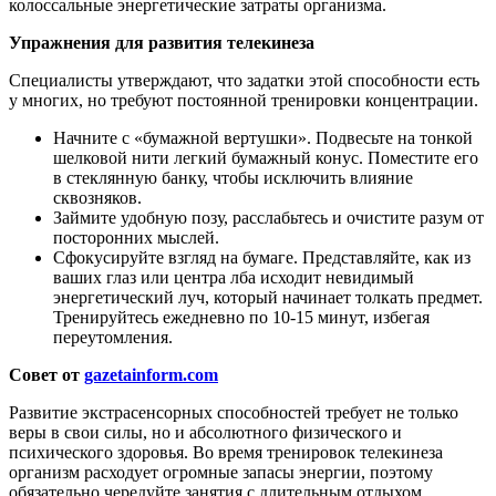
колоссальные энергетические затраты организма.
Упражнения для развития телекинеза
Специалисты утверждают, что задатки этой способности есть
у многих, но требуют постоянной тренировки концентрации.
Начните с «бумажной вертушки». Подвесьте на тонкой
шелковой нити легкий бумажный конус. Поместите его
в стеклянную банку, чтобы исключить влияние
сквозняков.
Займите удобную позу, расслабьтесь и очистите разум от
посторонних мыслей.
Сфокусируйте взгляд на бумаге. Представляйте, как из
ваших глаз или центра лба исходит невидимый
энергетический луч, который начинает толкать предмет.
Тренируйтесь ежедневно по 10-15 минут, избегая
переутомления.
Совет от
gazetainform.com
Развитие экстрасенсорных способностей требует не только
веры в свои силы, но и абсолютного физического и
психического здоровья. Во время тренировок телекинеза
организм расходует огромные запасы энергии, поэтому
обязательно чередуйте занятия с длительным отдыхом,