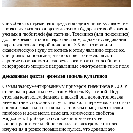
Способность перемещать предметы одним лишь взглядом, не
касаясь их физически, десятилетиями будоражит воображение
ученых и любителей фантастики. Телекинез (или психокинез)
долгое время считался шарлатанством, однако исследования
парапсихологов второй половины ХХ века заставили
академическую науку отнестись к этому явлению серьезнее.
Специалисты полагают, что в основе феномена лежат
скрытые возможности человеческого мозга и способность
генерировать мощные направленные электромагнитные поля.
Доказанные факты: феномен Нинель Кулагиной
Самым задокументированным примером телекинеза в СССР
стали эксперименты с участием Нинель Кулагиной. Под
строгим контролем физиков и врачей она демонстрировала
невероятные способности: усилием воли перемещала по столу
спички, компасы и графины, заставляла вращаться стрелки
приборов и даже могла изменять химические свойства
жидкостей. Приборы фиксировали в моменты ее
концентрации сильнейшие всплески электромагнитного
излучения и резкое повышение пульса, что доказывало