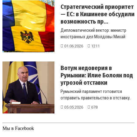
Стратегический приоритет
— ЕС: в Кишиневе обсудили
возможность пр...
Дипломатический вектор: министр
иностранных дел Молдовы Михай
Попшой прокомментировал вопросы
01.06.2026
1211
сувере...
Вотум недоверия в
Румынии: Илие Болоян под
угрозой отставки
Румынский парламент готовится
отправить правительство в отставку.
Bloomberg предупреждает о
05.05.2026
678
катастро...
Мы в Facebook