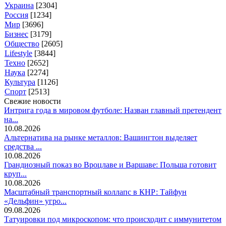
Украина
[2304]
Россия
[1234]
Мир
[3696]
Бизнес
[3179]
Общество
[2605]
Lifestyle
[3844]
Техно
[2652]
Наука
[2274]
Культура
[1126]
Спорт
[2513]
Свежие новости
Интрига года в мировом футболе: Назван главный претендент
на...
10.08.2026
Альтернатива на рынке металлов: Вашингтон выделяет
средства ...
10.08.2026
Грандиозный показ во Вроцлаве и Варшаве: Польша готовит
круп...
10.08.2026
Масштабный транспортный коллапс в КНР: Тайфун
«Дельфин» угро...
09.08.2026
Татуировки под микроскопом: что происходит с иммунитетом