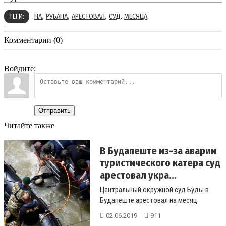
,
,
,
,
ТЕГИ:
НА
РУБАНА
АРЕСТОВАЛ
СУД
МЕСЯЦА
Комментарии (0)
Войдите:
Отправить
Читайте также
В Будапеште из-за аварии
туристического катера суд
арестовал укра...
Центральный окружной суд Буды в
Будапеште арестовал на месяц
капитана теплохода Viking Sygin,
02.06.2019
911
гражда...