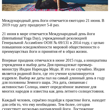
Международный день йоги отмечается ежегодно 21 июня. В
2019 году дату празднуют 5-й раз.
21 июня в мире отмечается Международный день йоги
(International Yoga Day), учрежденный резолюцией
Генеральной Ассамблеи ООН № 69/131 в 2014 году, с целью
повышения осведомлённости мировой общественности о
преимуществах йоги и принятия её в образ жизни.
Впервые праздник отмечался в июне 2015 года, а инициатива
учреждения и выбор даты Дня принадлежат премьер-
министру Индии Нарендра Моди. И это не случайно. Индия
является родиной йоги, где это учение культивируется
издревле. Выбор же даты пал на самый длинный день в году
для половины Земного шара. Эта дата, связанная с
активностью Солнца, имеет определённое значение для
многих народов и известна как день летнего солнцестояния.
Каждый человек, серьёзно подойдя к практике йоги, находит
для себя то, что ему необходимо. Тем более, сегодня
существует несколько направлений йоги. Достижение