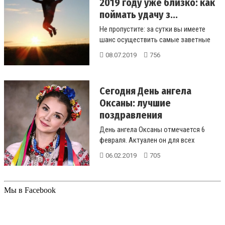
2019 году уже близко: как
поймать удачу з...
Не пропустите: за сутки вы имеете
шанс осуществить самые заветные
желания...
08.07.2019
756
Сегодня День ангела
Оксаны: лучшие
поздравления
День ангела Оксаны отмечается 6
февраля. Актуален он для всех
девушек и женщин с данным именем....
06.02.2019
705
Мы в Facebook