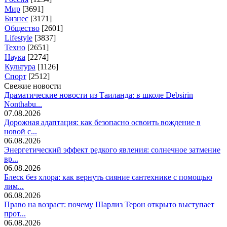
Мир
[3691]
Бизнес
[3171]
Общество
[2601]
Lifestyle
[3837]
Техно
[2651]
Наука
[2274]
Культура
[1126]
Спорт
[2512]
Свежие новости
Драматические новости из Таиланда: в школе Debsirin
Nonthabu...
07.08.2026
Дорожная адаптация: как безопасно освоить вождение в
новой с...
06.08.2026
Энергетический эффект редкого явления: солнечное затмение
вр...
06.08.2026
Блеск без хлора: как вернуть сияние сантехнике с помощью
лим...
06.08.2026
Право на возраст: почему Шарлиз Терон открыто выступает
прот...
06.08.2026