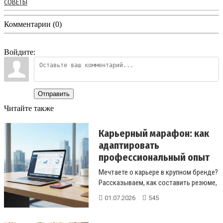
СОВЕТЫ
Комментарии (0)
Войдите:
Отправить
Читайте также
Карьерный марафон: как
адаптировать
профессиональный опыт
для раб...
Мечтаете о карьере в крупном бренде?
Рассказываем, как составить резюме,
которое заметят, почему важ...
01.07.2026
545