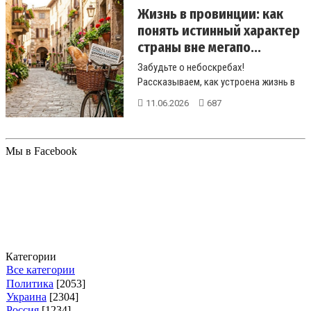
Жизнь в провинции: как
понять истинный характер
страны вне мегапо...
Забудьте о небоскребах!
Рассказываем, как устроена жизнь в
настоящей глубинке, где соседи знают
11.06.2026
687
всё ...
Мы в Facebook
Категории
Все категории
Политика
[2053]
Украина
[2304]
Россия
[1234]