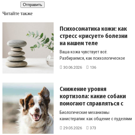
Отправить
Читайте также
Психосоматика кожи: как
стресс «рисует» болезни
на нашем теле
Ваша кожа чувствует всё.
Разбираемся, как психологическое
напряжение вызывает экзему и
30.06.2026
136
морщины, и по...
Снижение уровня
кортизола: какие собаки
помогают справляться с
ме...
Биологические механизмы
канистерапии: как общение с пуделями
и ретриверами помогает поднять
29.05.2026
373
уровень ...