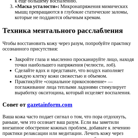
к еще большему воспалению.
«Маска усталости»:
Микронапряжения мимических
мышц превращаются в глубокие статические заломы,
которые не поддаются обычным кремам.
Техника ментального расслабления
Чтобы восстановить кожу через разум, попробуйте практику
осознанного присутствия:
Закройте глаза и мысленно просканируйте лицо, находя
точки наибольшего напряжения (челюсти, лоб).
Сделайте вдох и представьте, что воздух наполняет
каждую клетку кожи свежестью и объемом.
Практикуйте «социальное прикосновение» —
поглаживание лица теплыми ладонями стимулирует
выработку окситоцина, который исцеляет воспаления.
Совет от
gazetainform.com
Ваша кожа часто подает сигнал о том, что пора отдохнуть,
раньше, чем это осознает ваш разум. Если вы заметили
внезапное обострение кожных проблем, добавьте к лечению
практики релаксации или медитации. Лечить кожу через