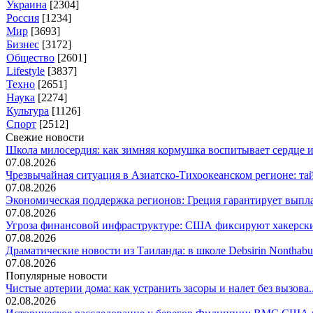
Украина
[2304]
Россия
[1234]
Мир
[3693]
Бизнес
[3172]
Общество
[2601]
Lifestyle
[3837]
Техно
[2651]
Наука
[2274]
Культура
[1126]
Спорт
[2512]
Свежие новости
Школа милосердия: как зимняя кормушка воспитывает сердце и 
07.08.2026
Чрезвычайная ситуация в Азиатско-Тихоокеанском регионе: тай
07.08.2026
Экономическая поддержка регионов: Греция гарантирует выпла
07.08.2026
Угроза финансовой инфраструктуре: США фиксируют хакерские
07.08.2026
Драматические новости из Таиланда: в школе Debsirin Nonthabu.
07.08.2026
Популярные новости
Чистые артерии дома: как устранить засоры и налет без вызова..
02.08.2026