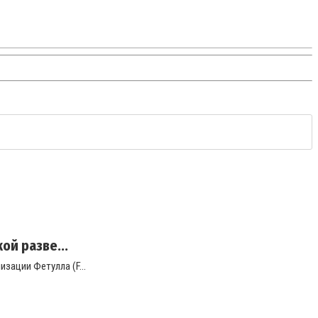
ой разве...
зации Фетулла (F...