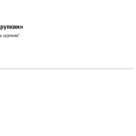
 хрупким»
 хрупким"...