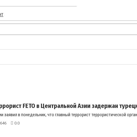
НТ
ррорист FETO в Центральной Азии задержан турецк
и заявил в понедельник, что главный террорист террористической органи
646
0.0