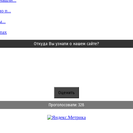
ашли...
 п...
...
пах
Откуда Вы узнали о нашем сайте?
Проголосовали: 328