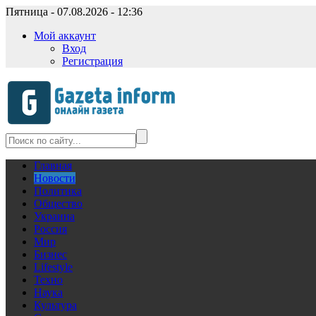
Пятница - 07.08.2026 - 12:36
Мой аккаунт
Вход
Регистрация
Главная
Новости
Политика
Общество
Украина
Россия
Мир
Бизнес
Lifestyle
Техно
Наука
Культура