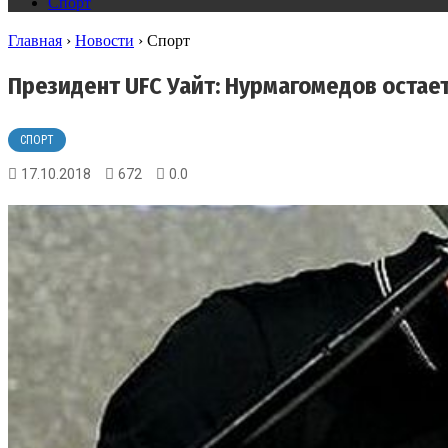
Спорт
Главная
›
Новости
›
Спорт
Президент UFC Уайт: Нурмагомедов остает
СПОРТ
17.10.2018
672
0.0