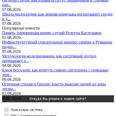
Гигиена ствола: как избавить сад от лишайников и грибков-
пар...
07.08.2026
Школа милосердия: как зимняя кормушка воспитывает сердце
и д...
07.08.2026
Популярные новости
Память, пережившая время: случай Розетты Кастельяни
01.08.2026
Инфраструктурный спасательный маневр: саперы в Румынии
подор...
05.08.2026
Методология моделирования: как системный подход
превращает о...
04.08.2026
Блеск без хлора: как вернуть сияние сантехнике с помощью
лим...
06.08.2026
Огненная стихия в Греции: власти вывозят людей из зоны
лесны...
02.08.2026
Наш опрос
Откуда Вы узнали о нашем сайте?
Поисковая система
PPC/ контекстная реклама