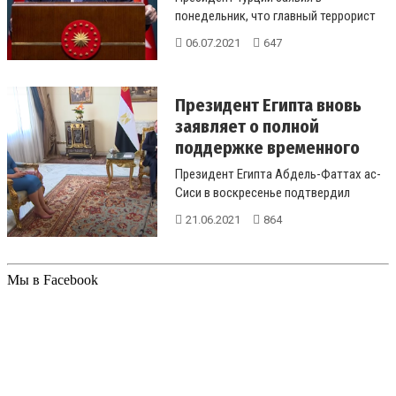
понедельник, что главный террорист
террористической организации
06.07.2021
647
Фетулла (F...
Президент Египта вновь
заявляет о полной
поддержке временного
пра...
Президент Египта Абдель-Фаттах ас-
Сиси в воскресенье подтвердил
полную поддержку его страной
21.06.2021
864
правите...
Мы в Facebook