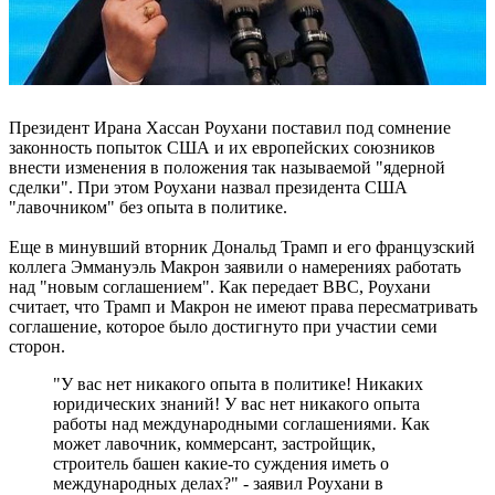
Президент Ирана Хассан Роухани поставил под сомнение
законность попыток США и их европейских союзников
внести изменения в положения так называемой "ядерной
сделки". При этом Роухани назвал президента США
"лавочником" без опыта в политике.
Еще в минувший вторник Дональд Трамп и его французский
коллега Эммануэль Макрон заявили о намерениях работать
над "новым соглашением". Как передает ВВС, Роухани
считает, что Трамп и Макрон не имеют права пересматривать
соглашение, которое было достигнуто при участии семи
сторон.
"У вас нет никакого опыта в политике! Никаких
юридических знаний! У вас нет никакого опыта
работы над международными соглашениями. Как
может лавочник, коммерсант, застройщик,
строитель башен какие-то суждения иметь о
международных делах?" - заявил Роухани в