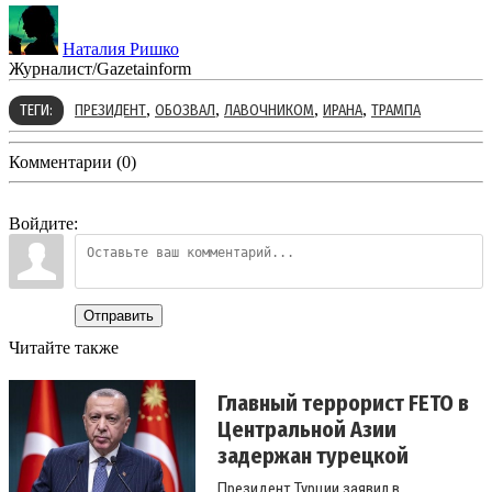
Наталия Ришко
Журналист/Gazetainform
,
,
,
,
ТЕГИ:
ПРЕЗИДЕНТ
ОБОЗВАЛ
ЛАВОЧНИКОМ
ИРАНА
ТРАМПА
Комментарии (0)
Войдите:
Отправить
Читайте также
Главный террорист FETO в
Центральной Азии
задержан турецкой
разве...
Президент Турции заявил в