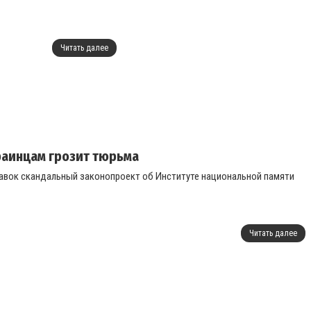
Читать далее
раинцам грозит тюрьма
оправок скандальный законопроект об Институте национальной памяти
Читать далее