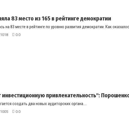
няла 83 место из 165 в рейтинге демократии
сь на 83 месте в рейтинге по уровню развития демократии. Как оказалос
1018
0.0
 инвестиционную привлекательность": Порошенко
ается создать два новых аудиторских органа....
1005
0.0