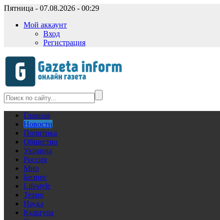
Пятница - 07.08.2026 - 00:29
Мой аккаунт
Вход
Регистрация
Главная
Новости
Политика
Общество
Украина
Россия
Мир
Бизнес
Lifestyle
Техно
Наука
Культура