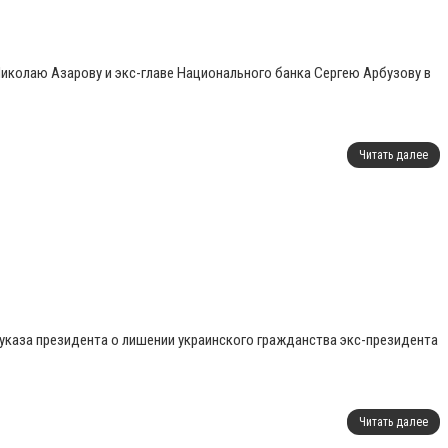
иколаю Азарову и экс-главе Национального банка Сергею Арбузову в
Читать далее
каза президента о лишении украинского гражданства экс-президента
Читать далее