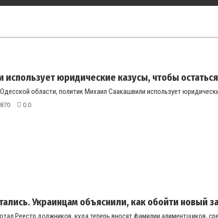
 использует юридические казусы, чтобы остаться
Одесской области, политик Михаил Саакашвили использует юридические 
870
0.0
тались. Украинцам объяснили, как обойти новый з
ботал Реестр должников, куда теперь вносят фамилии алиментщиков, ср