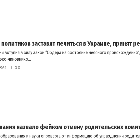
 политиков заставят лечиться в Украине, принят 
ии вступил в силу закон “Ордера на состояние неясного происхождения
кс-чиновнико...
961
0.0
ания назвало фейком отмену родительских комит
 образования и науки опровергают информацию об упразднении родител