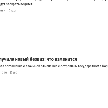
дут забирать водител...
957
0.0
лучила новый безвиз: что изменится
ла соглашение о взаимной отмене виз с островным государством в Кари
1049
0.0