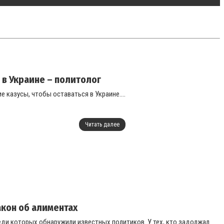
 в Украине – политолог
казусы, чтобы оставаться в Украине....
Читать далее
акон об алиментах
еди которых обнаружили известных политиков. У тех, кто задолжал