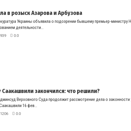
ла в розыск Азарова и Арбузова
окуратура Украины объявила о подозрении бывшему премьер-министру Н
ованием деятельности...
939
0.0
у Саакашвили закончился: что решили?
дминсуд Верховного Суда продолжит рассмотрение дела о законности у
Саакашвили 16 фев...
1206
0.0