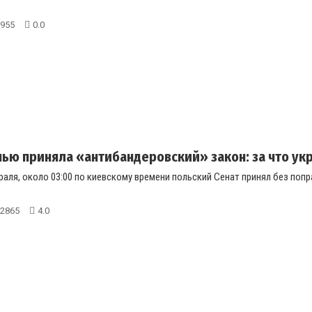
955
0.0
ью приняла «антибандеровский» закон: за что ук
враля, около 03:00 по киевскому времени польский Сенат принял без п
2865
4.0