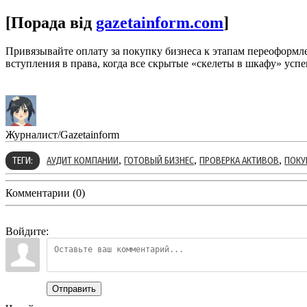
[Порада від
gazetainform.com
]
Привязывайте оплату за покупку бизнеса к этапам переоформл
вступления в права, когда все скрытые «скелеты в шкафу» успе
Журналист/Gazetainform
,
,
,
ТЕГИ:
АУДИТ КОМПАНИИ
ГОТОВЫЙ БИЗНЕС
ПРОВЕРКА АКТИВОВ
ПОКУ
Комментарии (0)
Войдите:
Отправить