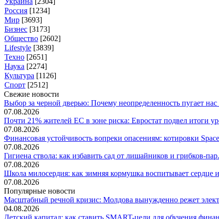
Украина
[2304]
Россия
[1234]
Мир
[3693]
Бизнес
[3173]
Общество
[2602]
Lifestyle
[3839]
Техно
[2651]
Наука
[2274]
Культура
[1126]
Спорт
[2512]
Свежие новости
Выбор за черной дверью: Почему неопределенность пугает нас б
07.08.2026
Почти 21% жителей ЕС в зоне риска: Евростат подвел итоги уро
07.08.2026
Финансовая устойчивость вопреки опасениям: котировки SpaceX
07.08.2026
Гигиена ствола: как избавить сад от лишайников и грибков-пар.
07.08.2026
Школа милосердия: как зимняя кормушка воспитывает сердце и 
07.08.2026
Популярные новости
Масштабный речной кризис: Молдова вынужденно режет электр
04.08.2026
Детский капитал: как ставить SMART-цели для обучения финанс