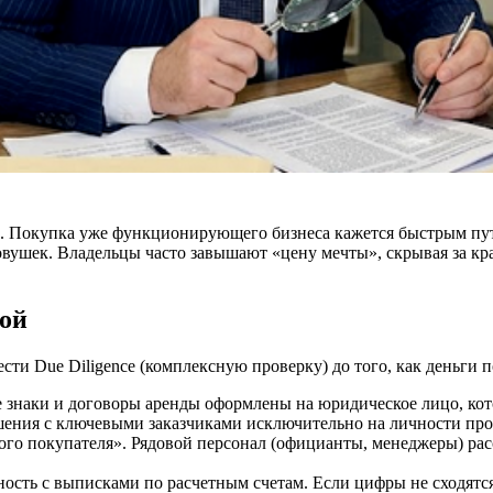
й. Покупка уже функционирующего бизнеса кажется быстрым пут
овушек. Владельцы часто завышают «цену мечты», скрывая за к
кой
сти Due Diligence (комплексную проверку) до того, как деньги п
е знаки и договоры аренды оформлены на юридическое лицо, кото
шения с ключевыми заказчиками исключительно на личности прод
ного покупателя». Рядовой персонал (официанты, менеджеры) рас
ность с выписками по расчетным счетам. Если цифры не сходятся 