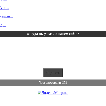
уна...
ашли...
р...
Откуда Вы узнали о нашем сайте?
Проголосовали: 328