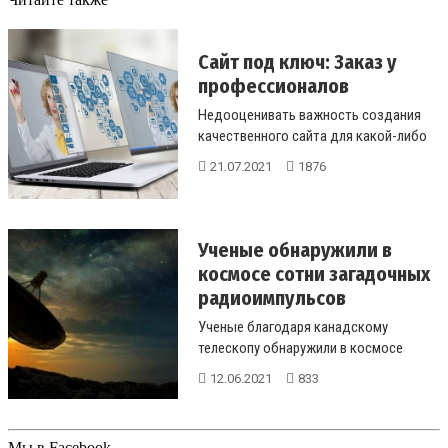
Сайт под ключ: Заказ у
профессионалов
Недооценивать важность создания
качественного сайта для какой-либо
компании или какого-либо проекта ...
21.07.2021
1876
Ученые обнаружили в
космосе сотни загадочных
радиоимпульсов
Ученые благодаря канадскому
телескопу обнаружили в космосе
сотни загадочных быстрых
12.06.2021
833
радиоимпульсов.&...
Мы в Facebook