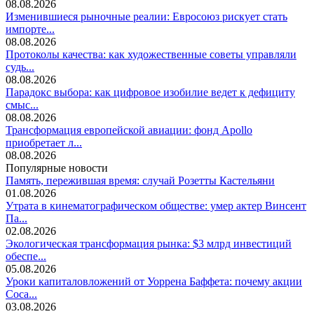
08.08.2026
Изменившиеся рыночные реалии: Евросоюз рискует стать
импорте...
08.08.2026
Протоколы качества: как художественные советы управляли
судь...
08.08.2026
Парадокс выбора: как цифровое изобилие ведет к дефициту
смыс...
08.08.2026
Трансформация европейской авиации: фонд Apollo
приобретает л...
08.08.2026
Популярные новости
Память, пережившая время: случай Розетты Кастельяни
01.08.2026
Утрата в кинематографическом обществе: умер актер Винсент
Па...
02.08.2026
Экологическая трансформация рынка: $3 млрд инвестиций
обеспе...
05.08.2026
Уроки капиталовложений от Уоррена Баффета: почему акции
Coca...
03.08.2026