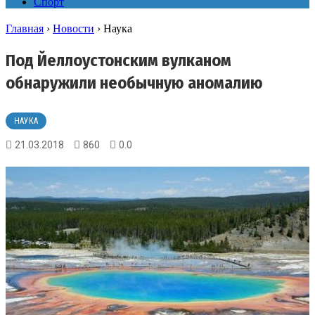
Спорт
Главная
›
Новости
›
Наука
Под Йеллоустонским вулканом
обнаружили необычную аномалию
НАУКА
21.03.2018
860
0.0