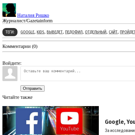
Наталия Ришко
Журналист/Gazetainform
,
,
,
,
,
,
ТЕГИ:
GOOGLE
KIDS
ВЫВЕДЕТ
ПЕДОФИЛ
ОТДЕЛЬНЫЙ
САЙТ
ПРОЙДЕТ
Комментарии (0)
Войдите:
Отправить
Читайте также
Google, Yo
За исследования