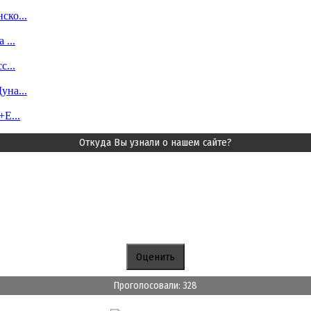
ско...
...
...
уна...
E...
Откуда Вы узнали о нашем сайте?
Проголосовали: 328