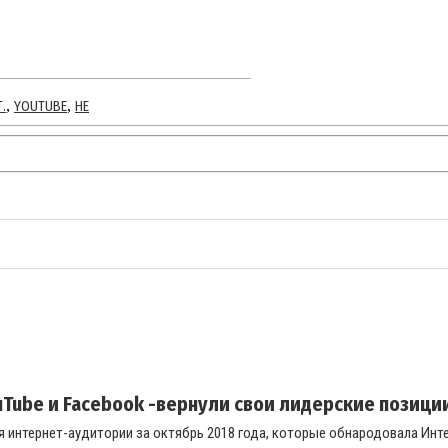
,
,
.
YOUTUBE
НЕ
uTube и Facebook -вернули свои лидерские позици
 интернет-аудитории за октябрь 2018 года, которые обнародовала Инте