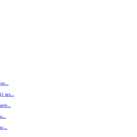
и...
 мл...
те...
...
с...