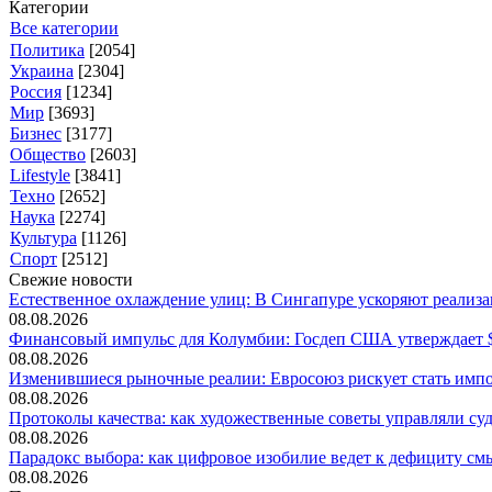
Категории
Все категории
Политика
[2054]
Украина
[2304]
Россия
[1234]
Мир
[3693]
Бизнес
[3177]
Общество
[2603]
Lifestyle
[3841]
Техно
[2652]
Наука
[2274]
Культура
[1126]
Спорт
[2512]
Свежие новости
Естественное охлаждение улиц: В Сингапуре ускоряют реализац
08.08.2026
Финансовый импульс для Колумбии: Госдеп США утверждает $1
08.08.2026
Изменившиеся рыночные реалии: Евросоюз рискует стать импор
08.08.2026
Протоколы качества: как художественные советы управляли судь
08.08.2026
Парадокс выбора: как цифровое изобилие ведет к дефициту смы
08.08.2026