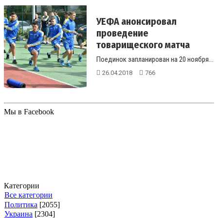
УЕФА анонсировал
проведение
товарищеского матча
Украина - Турция
Поединок запланирован на 20 ноября...
26.04.2018
766
Мы в Facebook
Категории
Все категории
Политика
[2055]
Украина
[2304]