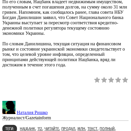
По его словам, Нацбанк владеет недвижимым имуществом,
полученным в счет погашения долгов, на сумму около 31 млн
гривен. Напомним, как сообщалось ранее, глава совета НБУ
Богдан Данилишин заявил, что Совет Национального банка
Украины выступает за пересмотр соответствия кредитно-
денежной политики регулятора текущему состоянию
экономики Украины.
По словам Данилишина, текущая ситуация на финансовом
рынке и состояние украинской экономики свидетельствует о
том, что целевой уровне инфляции, определенный
принципами действующей политики Нацбанка, вряд ли
достижим в течение этого года.
Наталия Ришко
Журналист/Gazetainform
,
,
,
,
,
,
,
ТЕГИ:
НАЦБАНК
112
ЧИТАЙТЕ
ПРОДАЛ
МЛН
ТЕКСТ
ПОЛНЫЙ