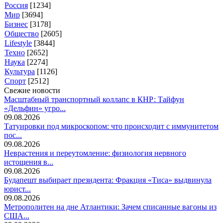
Россия
[1234]
Мир
[3694]
Бизнес
[3178]
Общество
[2605]
Lifestyle
[3844]
Техно
[2652]
Наука
[2274]
Культура
[1126]
Спорт
[2512]
Свежие новости
Масштабный транспортный коллапс в КНР: Тайфун
«Дельфин» угро...
09.08.2026
Татуировки под микроскопом: что происходит с иммунитетом
пос...
09.08.2026
Неврастения и переутомление: физиология нервного
истощения в...
09.08.2026
Будапешт выбирает президента: Фракция «Тиса» выдвинула
юрист...
09.08.2026
Метрополитен на дне Атлантики: Зачем списанные вагоны из
США...