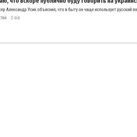
аю, что вскоре публично буду говорить на украинск
ер Александр Усик объяснил, что в быту он чаще использует русский язы
784
0.0