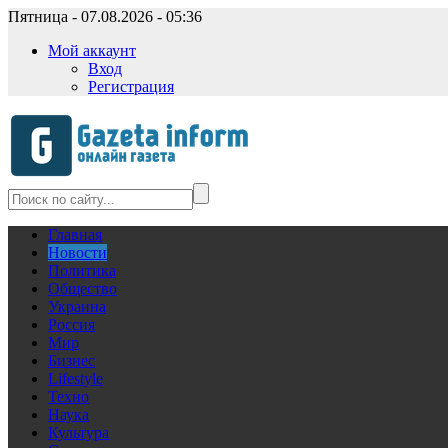
Пятница - 07.08.2026 - 05:36
Мой аккаунт
Вход
Регистрация
Главная
Новости
Политика
Общество
Украина
Россия
Мир
Бизнес
Lifestyle
Техно
Наука
Культура