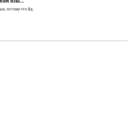
ом язы...
к, потому что &q...