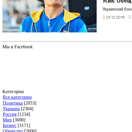
Усик: Обещ
Украинский бокс
29.12.2018
Мы в Facebook
Категории
Все категории
Политика
[2053]
Украина
[2304]
Россия
[1234]
Мир
[3690]
Бизнес
[3171]
Общество
[2600]