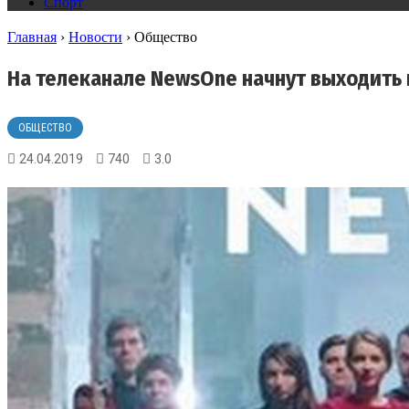
Спорт
Главная
›
Новости
›
Общество
На телеканале NewsOne начнут выходить 
ОБЩЕСТВО
24.04.2019
740
3.0