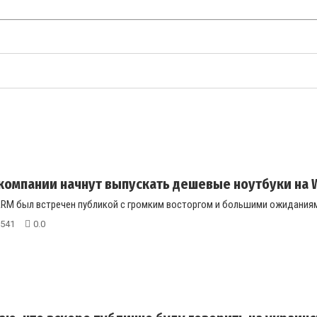
компании начнут выпускать дешевые ноутбуки на 
ARM был встречен публикой с громким восторгом и большими ожиданиями
541
0.0