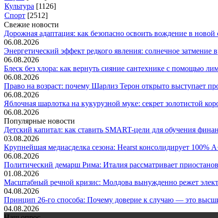
Культура
[1126]
Спорт
[2512]
Свежие новости
Дорожная адаптация: как безопасно освоить вождение в новой с
06.08.2026
Энергетический эффект редкого явления: солнечное затмение вр
06.08.2026
Блеск без хлора: как вернуть сияние сантехнике с помощью лим.
06.08.2026
Право на возраст: почему Шарлиз Терон открыто выступает прот
06.08.2026
Яблочная шарлотка на кукурузной муке: секрет золотистой коро
06.08.2026
Популярные новости
Детский капитал: как ставить SMART-цели для обучения финанс
03.08.2026
Крупнейшая медиасделка сезона: Hearst консолидирует 100% A+
06.08.2026
Политический демарш Рима: Италия рассматривает приостановк
01.08.2026
Масштабный речной кризис: Молдова вынужденно режет электр
04.08.2026
Принцип 26-го способа: Почему доверие к случаю — это высши
04.08.2026
Наш опрос