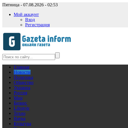
Пятница - 07.08.2026 - 02:53
Мой аккаунт
Вход
Регистрация
Главная
Новости
Политика
Общество
Украина
Россия
Мир
Бизнес
Lifestyle
Техно
Наука
Культура