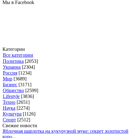
Мы в Facebook
Категории
Все категории
Политика
[2053]
Украина
[2304]
Россия
[1234]
Мир
[3689]
Бизнес
[3171]
Общество
[2599]
Lifestyle
[3836]
Техно
[2651]
Наука
[2274]
Культура
[1126]
Спорт
[2512]
Свежие новости
Яблочная шарлотка на кукурузной муке: секрет золотистой
коро...