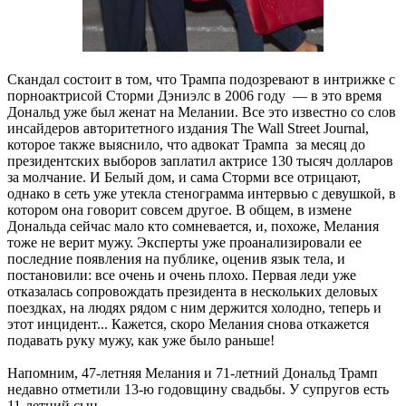
Скандал состоит в том, что Трампа подозревают в интрижке с
порноактрисой Сторми Дэниэлс в 2006 году — в это время
Дональд уже был женат на Мелании. Все это известно со слов
инсайдеров авторитетного издания The Wall Street Journal,
которое также выяснило, что адвокат Трампа за месяц до
президентских выборов заплатил актрисе 130 тысяч долларов
за молчание. И Белый дом, и сама Сторми все отрицают,
однако в сеть уже утекла стенограмма интервью с девушкой, в
котором она говорит совсем другое. В общем, в измене
Дональда сейчас мало кто сомневается, и, похоже, Мелания
тоже не верит мужу. Эксперты уже проанализировали ее
последние появления на публике, оценив язык тела, и
постановили: все очень и очень плохо. Первая леди уже
отказалась сопровождать президента в нескольких деловых
поездках, на людях рядом с ним держится холодно, теперь и
этот инцидент... Кажется, скоро Мелания снова откажется
подавать руку мужу, как уже было раньше!
Напомним, 47-летняя Мелания и 71-летний Дональд Трамп
недавно отметили 13-ю годовщину свадьбы. У супругов есть
11-летний сын.