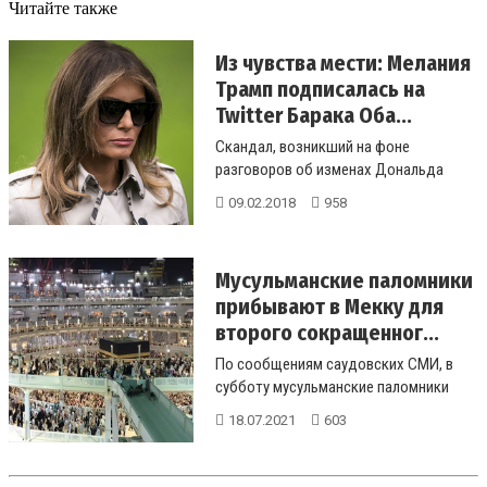
Читайте также
Из чувства мести: Мелания
Трамп подписалась на
Twitter Барака Оба...
Скандал, возникший на фоне
разговоров об изменах Дональда
Трампа, продолжает набирать
09.02.2018
958
обороты. На эт...
Мусульманские паломники
прибывают в Мекку для
второго сокращенног...
По сообщениям саудовских СМИ, в
субботу мусульманские паломники
начали прибывать в священный город
18.07.2021
603
М...