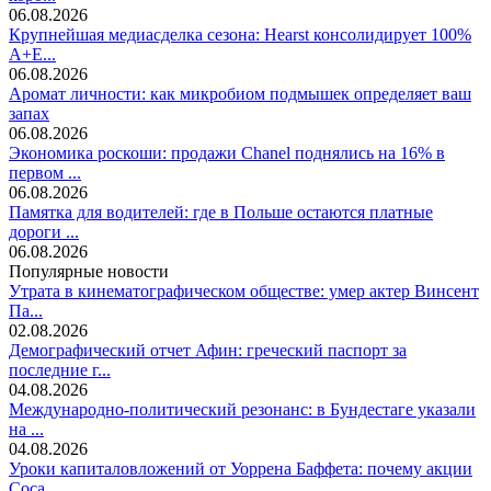
06.08.2026
Крупнейшая медиасделка сезона: Hearst консолидирует 100%
A+E...
06.08.2026
Аромат личности: как микробиом подмышек определяет ваш
запах
06.08.2026
Экономика роскоши: продажи Chanel поднялись на 16% в
первом ...
06.08.2026
Памятка для водителей: где в Польше остаются платные
дороги ...
06.08.2026
Популярные новости
Утрата в кинематографическом обществе: умер актер Винсент
Па...
02.08.2026
Демографический отчет Афин: греческий паспорт за
последние г...
04.08.2026
Международно-политический резонанс: в Бундестаге указали
на ...
04.08.2026
Уроки капиталовложений от Уоррена Баффета: почему акции
Coca...