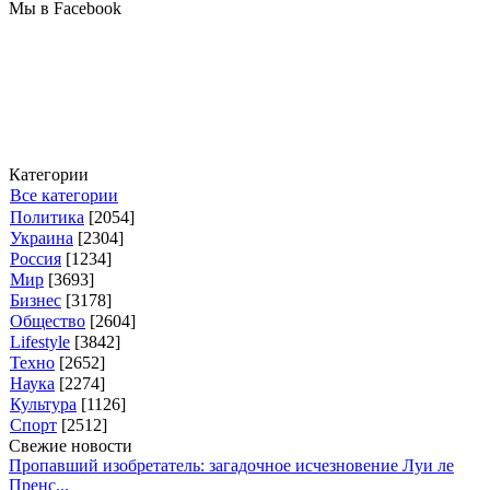
Мы в Facebook
Категории
Все категории
Политика
[2054]
Украина
[2304]
Россия
[1234]
Мир
[3693]
Бизнес
[3178]
Общество
[2604]
Lifestyle
[3842]
Техно
[2652]
Наука
[2274]
Культура
[1126]
Спорт
[2512]
Свежие новости
Пропавший изобретатель: загадочное исчезновение Луи ле
Пренс...