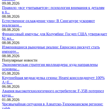
09.08.2026
Правило «все учитывается»: психология внимания к деталям
в б...
08.08.2026
Естественное охлаждение улиц: В Сингапуре ускоряют
реализаци...
08.08.2026
Финансовый импульс для Колумбии: Госдеп США утверждает
$1 мл...
08.08.2026
Изменившиеся рыночные реалии: Евросоюз рискует стать
импорте...
08.08.2026
Популярные новости
Экономическая стратегия миллиардера: куда направлены
основны...
05.08.2026
Крупнейшая медиасделка сезона: Hearst консолидирует 100%
A+E...
06.08.2026
Авария высокотехнологичного истребителя: F-35B потерпел
круш...
01.08.2026
Чрезвычайная ситуация в Азиатско-Тихоокеанском регионе:
тайф...