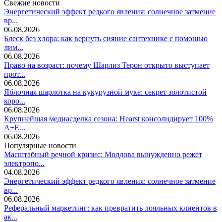
Свежие новости
Энергетический эффект редкого явления: солнечное затмение
вр...
06.08.2026
Блеск без хлора: как вернуть сияние сантехнике с помощью
лим...
06.08.2026
Право на возраст: почему Шарлиз Терон открыто выступает
прот...
06.08.2026
Яблочная шарлотка на кукурузной муке: секрет золотистой
коро...
06.08.2026
Крупнейшая медиасделка сезона: Hearst консолидирует 100%
A+E...
06.08.2026
Популярные новости
Масштабный речной кризис: Молдова вынужденно режет
электропо...
04.08.2026
Энергетический эффект редкого явления: солнечное затмение
вр...
06.08.2026
Реферальный маркетинг: как превратить лояльных клиентов в
ак...