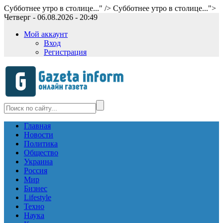
Субботнее утро в столице..." />
Субботнее утро в столице...">
Четверг - 06.08.2026 - 20:49
Мой аккаунт
Вход
Регистрация
Главная
Новости
Политика
Общество
Украина
Россия
Мир
Бизнес
Lifestyle
Техно
Наука