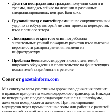
Десятки пострадавших граждан
получили ожоги и
травмы, находясь сейчас на лечении в различных
специализированных центрах Бангкока.
Грузовой поезд с контейнерами
нанес сокрушительный
удар по автобусу, который не смог проехать перекресток
из-за плотного затора.
Ликвидация открытого огня
потребовала
значительных усилий пожарных расчетов из-за высокой
вероятности распространения пламени на
инфраструктуру.
Проблема безопасности дорог
вновь стала темой
широкого обсуждения в правительстве на фоне текущих
показателей аварийности в регионе.
Совет от
gazetainform.com
Мы советуем всем участникам дорожного движения помнить
о правиле приоритета железнодорожного транспорта. Никогда
не игнорируйте предупреждающие сигналы и шлагбаумы,
даже если поезд кажется далеким. При планировании
маршрутов через промышленные зоны или районы с развитой
сетью путей, старайтесь закладывать дополнительное время