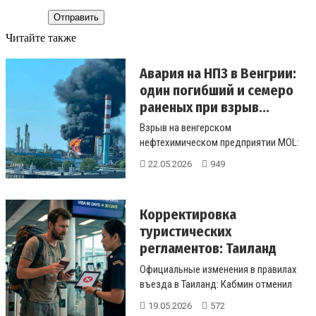
Отправить
Читайте также
Авария на НПЗ в Венгрии:
один погибший и семеро
раненых при взрыв...
Взрыв на венгерском
нефтехимическом предприятии MOL:
хроника событий 22 мая. Пожар
22.05.2026
949
потушен, мобильны...
Корректировка
туристических
регламентов: Таиланд
возвращается к ж...
Официальные изменения в правилах
въезда в Таиланд: Кабмин отменил
двухмесячный безвиз. Каковы новые
19.05.2026
572
...