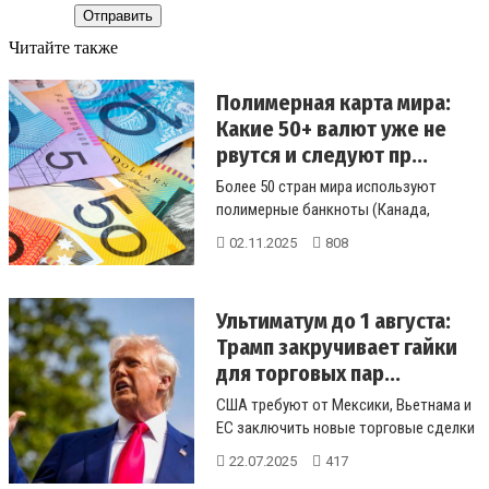
Отправить
Читайте также
Полимерная карта мира:
Какие 50+ валют уже не
рвутся и следуют пр...
Более 50 стран мира используют
полимерные банкноты (Канада,
Вьетнам, Великобритания). Обзор
02.11.2025
808
мирового...
Ультиматум до 1 августа:
Трамп закручивает гайки
для торговых пар...
США требуют от Мексики, Вьетнама и
ЕС заключить новые торговые сделки
до 1 августа, чтобы перекрыть ...
22.07.2025
417