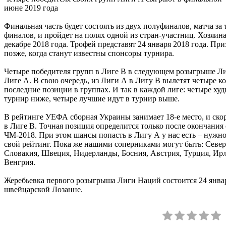
июне 2019 года
Финальная часть будет состоять из двух полуфиналов, матча за 
финалов, и пройдет на полях одной из стран-участниц. Хозяи
декабре 2018 года. Трофей представят 24 января 2018 года. П
позже, когда станут известны спонсоры турнира.
Четыре победителя групп в Лиге B в следующем розыгрыше Л
Лиге А. В свою очередь, из Лиги А в Лигу B вылетят четыре к
последние позиции в группах. И так в каждой лиге: четыре ху
турнир ниже, четыре лучшие идут в турнир выше.
В рейтинге УЕФА сборная Украины занимает 18-е место, и скоре
в Лиге B. Точная позиция определится только после окончания
ЧМ-2018. При этом шансы попасть в Лигу А у нас есть – нужн
свой рейтинг. Пока же нашими соперниками могут быть: Севе
Словакия, Швеция, Нидерланды, Босния, Австрия, Турция, Ирл
Венгрия.
Жеребьевка первого розыгрыша Лиги Наций состоится 24 январ
швейцарской Лозанне.