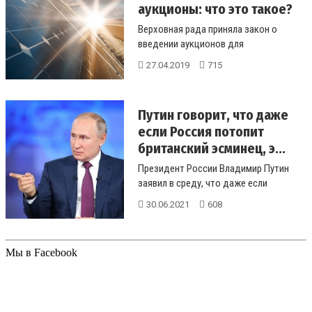
аукционы: что это такое?
Верховная рада приняла закон о
введении аукционов для
альтернативной энергетики. Что о нем
27.04.2019
715
нужно зна...
Путин говорит, что даже
если Россия потопит
британский эсминец, э...
Президент России Владимир Путин
заявил в среду, что даже если
российские войска потопят
30.06.2021
608
британский э...
Мы в Facebook