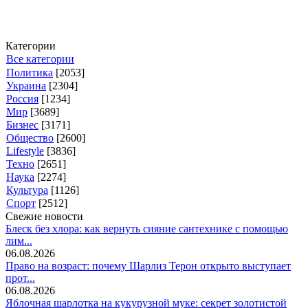
Категории
Все категории
Политика
[2053]
Украина
[2304]
Россия
[1234]
Мир
[3689]
Бизнес
[3171]
Общество
[2600]
Lifestyle
[3836]
Техно
[2651]
Наука
[2274]
Культура
[1126]
Спорт
[2512]
Свежие новости
Блеск без хлора: как вернуть сияние сантехнике с помощью
лим...
06.08.2026
Право на возраст: почему Шарлиз Терон открыто выступает
прот...
06.08.2026
Яблочная шарлотка на кукурузной муке: секрет золотистой