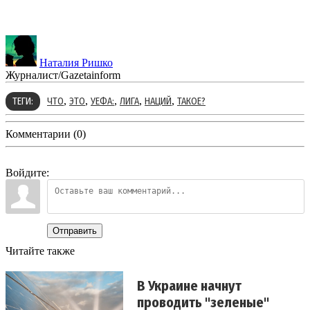
Наталия Ришко
Журналист/Gazetainform
,
,
,
,
,
ТЕГИ:
ЧТО
ЭТО
УЕФА:
ЛИГА
НАЦИЙ
ТАКОЕ?
Комментарии (0)
Войдите:
Отправить
Читайте также
В Украине начнут
проводить "зеленые"