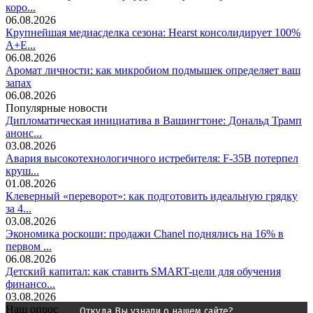
коро...
06.08.2026
Крупнейшая медиасделка сезона: Hearst консолидирует 100%
A+E...
06.08.2026
Аромат личности: как микробиом подмышек определяет ваш
запах
06.08.2026
Популярные новости
Дипломатическая инициатива в Вашингтоне: Дональд Трамп
анонс...
03.08.2026
Авария высокотехнологичного истребителя: F-35B потерпел
круш...
01.08.2026
Клеверный «переворот»: как подготовить идеальную грядку
за 4...
03.08.2026
Экономика роскоши: продажи Chanel поднялись на 16% в
первом ...
06.08.2026
Детский капитал: как ставить SMART-цели для обучения
финансо...
03.08.2026
Наш опрос
Откуда Вы узнали о нашем сайте?