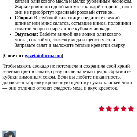
каплей оливкового масла и мелко рубленным чесноком.
Жарьте ровно по одной минуте с каждой стороны, пока
они не приобретут красивый розовый оттенок.
Сборка:
В глубокой салатнице соедините свежий
шпинат или микс салатов, остывшее киноа, половинки
томатов черри и нарезанное кубиком авокадо.
Эмульсия:
Взбейте вилкой две ложки оливкового
масла, сок лайма, ложечку меда и щепотку соли.
Заправьте салат и выложите теплые креветки сверху.
[Совет от
gazetainform.com
]
Чтобы мякоть авокадо не потемнела и сохранила свой яркий
зеленый цвет в салате, сразу после нарезки щедро сбрызните
кубики лимонным соком. Если вы любите пикантность,
добавьте в заправку крошечную щепотку сухих хлопьев чили
— они отлично оттенят сладость меда и вкус креветок.