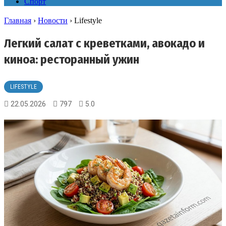
Спорт
Главная
›
Новости
›
Lifestyle
Легкий салат с креветками, авокадо и
киноа: ресторанный ужин
LIFESTYLE
22.05.2026
797
5.0