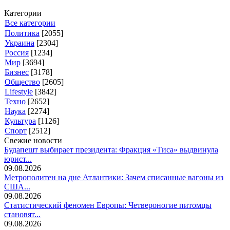
Категории
Все категории
Политика
[2055]
Украина
[2304]
Россия
[1234]
Мир
[3694]
Бизнес
[3178]
Общество
[2605]
Lifestyle
[3842]
Техно
[2652]
Наука
[2274]
Культура
[1126]
Спорт
[2512]
Свежие новости
Будапешт выбирает президента: Фракция «Тиса» выдвинула
юрист...
09.08.2026
Метрополитен на дне Атлантики: Зачем списанные вагоны из
США...
09.08.2026
Статистический феномен Европы: Четвероногие питомцы
становят...
09.08.2026