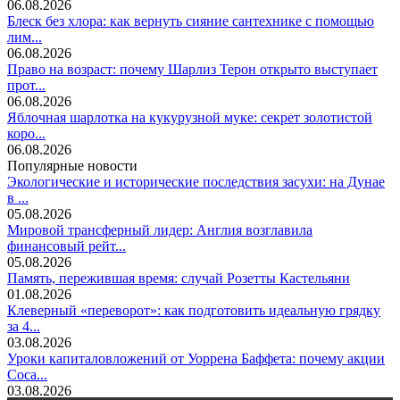
06.08.2026
Блеск без хлора: как вернуть сияние сантехнике с помощью
лим...
06.08.2026
Право на возраст: почему Шарлиз Терон открыто выступает
прот...
06.08.2026
Яблочная шарлотка на кукурузной муке: секрет золотистой
коро...
06.08.2026
Популярные новости
Экологические и исторические последствия засухи: на Дунае
в ...
05.08.2026
Мировой трансферный лидер: Англия возглавила
финансовый рейт...
05.08.2026
Память, пережившая время: случай Розетты Кастельяни
01.08.2026
Клеверный «переворот»: как подготовить идеальную грядку
за 4...
03.08.2026
Уроки капиталовложений от Уоррена Баффета: почему акции
Coca...
03.08.2026