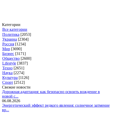
Категории
Все категории
Политика
[2053]
Украина
[2304]
Россия
[1234]
Мир
[3690]
Бизнес
[3171]
Общество
[2600]
Lifestyle
[3837]
Техно
[2651]
Наука
[2274]
Культура
[1126]
Спорт
[2512]
Свежие новости
Дорожная адаптация: как безопасно освоить вождение в
новой с...
06.08.2026
Энергетический эффект редкого явления: солнечное затмение
вр...