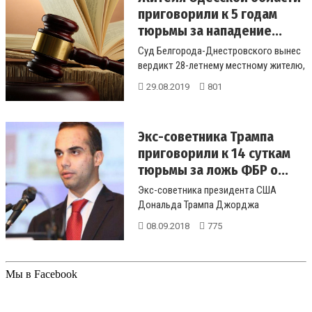
приговорили к 5 годам
тюрьмы за нападение...
Суд Белгорода-Днестровского вынес
вердикт 28-летнему местному жителю,
который в состоянии алкогольно...
29.08.2019
801
Экс-советника Трампа
приговорили к 14 суткам
тюрьмы за ложь ФБР о...
Экс-советника президента США
Дональда Трампа Джорджа
Пападопулоса приговорили к 14 суткам
08.09.2018
775
ареста за ...
Мы в Facebook