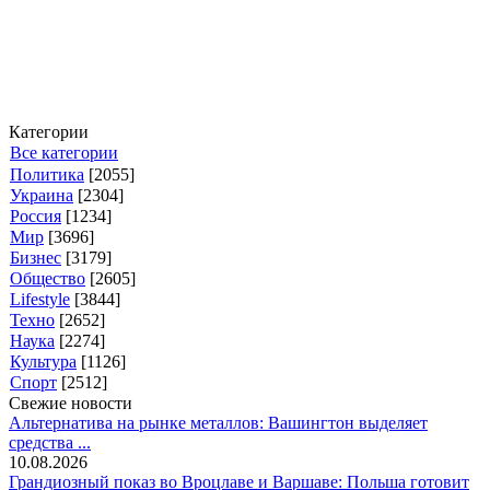
Категории
Все категории
Политика
[2055]
Украина
[2304]
Россия
[1234]
Мир
[3696]
Бизнес
[3179]
Общество
[2605]
Lifestyle
[3844]
Техно
[2652]
Наука
[2274]
Культура
[1126]
Спорт
[2512]
Свежие новости
Альтернатива на рынке металлов: Вашингтон выделяет
средства ...
10.08.2026
Грандиозный показ во Вроцлаве и Варшаве: Польша готовит