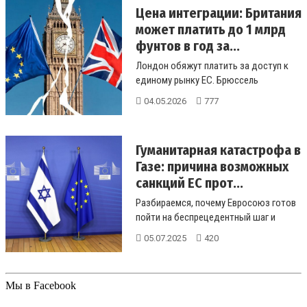
Цена интеграции: Британия
может платить до 1 млрд
фунтов в год за...
Лондон обяжут платить за доступ к
единому рынку ЕС. Брюссель
предложил Британии схему взносов,
04.05.2026
777
основ...
Гуманитарная катастрофа в
Газе: причина возможных
санкций ЕС прот...
Разбираемся, почему Евросоюз готов
пойти на беспрецедентный шаг и
ввести санкции против Израиля. Все...
05.07.2025
420
Мы в Facebook