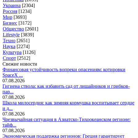
Украина
[2304]
Россия
[1234]
Мир
[3693]
Бизнес
[3172]
Общество
[2601]
Lifestyle
[3839]
Техно
[2651]
Наука
[2274]
Культура
[1126]
Спорт
[2512]
Свежие новости
Финансовая устойчивость вопреки опасениям: котировки
SpaceX ...
07.08.2026
Гигиена ствола: как избавить сад от лишайников и грибков-
пар...
07.08.2026
Школа милосердия: как зимняя кормушка воспитывает сердце
и д...
07.08.2026
Чрезвычайная ситуация в Азиатско-Тихоокеанском регионе:
тайф...
07.08.2026
Экономическая поддержка регионов: Греция гарантирует