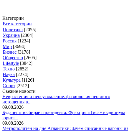
Категории
Все категории
Политика
[2055]
Украина
[2304]
Россия
[1234]
Мир
[3694]
Бизнес
[3178]
Общество
[2605]
Lifestyle
[3842]
Техно
[2652]
Наука
[2274]
Культура
[1126]
Спорт
[2512]
Свежие новости
Неврастения и переутомление: физиология нервного
истощения в...
09.08.2026
Будапешт выбирает президента: Фракция «Тиса» выдвинула
юрист...
09.08.2026
Метрополитен на дне Атлантики: Зачем списанные вагоны из