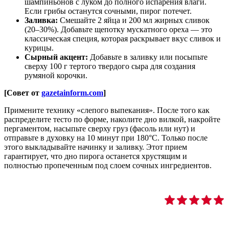
шампиньонов с луком до полного испарения влаги.
Если грибы останутся сочными, пирог потечет.
Заливка:
Смешайте 2 яйца и 200 мл жирных сливок
(20–30%). Добавьте щепотку мускатного ореха — это
классическая специя, которая раскрывает вкус сливок и
курицы.
Сырный акцент:
Добавьте в заливку или посыпьте
сверху 100 г тертого твердого сыра для создания
румяной корочки.
[Совет от
gazetainform.com
]
Примените технику «слепого выпекания». После того как
распределите тесто по форме, наколите дно вилкой, накройте
пергаментом, насыпьте сверху груз (фасоль или нут) и
отправьте в духовку на 10 минут при 180°C. Только после
этого выкладывайте начинку и заливку. Этот прием
гарантирует, что дно пирога останется хрустящим и
полностью пропеченным под слоем сочных ингредиентов.