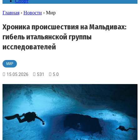
Спорт
Главная
›
Новости
›
Мир
Хроника происшествия на Мальдивах:
гибель итальянской группы
исследователей
МИР
15.05.2026
531
5.0