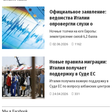
Официальное заявление:
ведомства Италии
опровергли слухи о
разруш...
Ночные толчки на юге Европы:
землетрясение силой 6,2 балла
всколыхнуло Калабрию и Сицилию.
02.06.2026
1162
Почему гл...
Новые правила миграции:
Италия получает
поддержку в Суде ЕС
Италия получила важную поддержку в
Суде ЕС по вопросу албанских центров
для мигрантов. Николас Эмили...
24.04.2026
331
Мы в Facebook