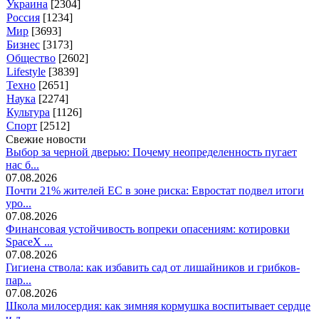
Украина
[2304]
Россия
[1234]
Мир
[3693]
Бизнес
[3173]
Общество
[2602]
Lifestyle
[3839]
Техно
[2651]
Наука
[2274]
Культура
[1126]
Спорт
[2512]
Свежие новости
Выбор за черной дверью: Почему неопределенность пугает
нас б...
07.08.2026
Почти 21% жителей ЕС в зоне риска: Евростат подвел итоги
уро...
07.08.2026
Финансовая устойчивость вопреки опасениям: котировки
SpaceX ...
07.08.2026
Гигиена ствола: как избавить сад от лишайников и грибков-
пар...
07.08.2026
Школа милосердия: как зимняя кормушка воспитывает сердце
и д...