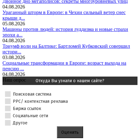
Двойное дно мегаполисов: секреты многоуровневых улиц
04.08.2026
Ураганный шторм в Европе: в Чехии сильный ветер снес
крыши д...
05.08.2026
Машины против людей: история луддизма и новые страхи
эпохи а...
04.08.2026
Триумф воли на Балтике: Бартломей Кубковский совершил
истори...
03.08.2026
Социальные трансформации в Европе: возраст выхода на
пенсию ...
04.08.2026
Наш опрос
Откуда Вы узнали о нашем сайте?
Поисковая система
PPC/ контекстная реклама
Биржа ссылок
Социальные сети
Другое