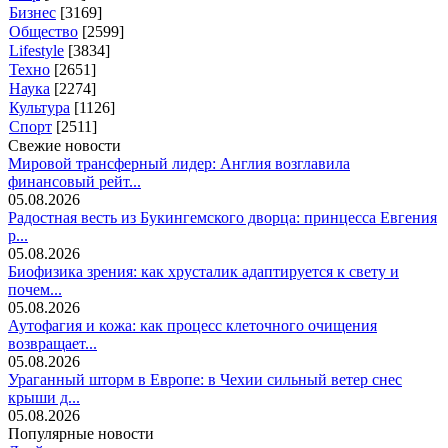
Бизнес
[3169]
Общество
[2599]
Lifestyle
[3834]
Техно
[2651]
Наука
[2274]
Культура
[1126]
Спорт
[2511]
Свежие новости
Мировой трансферный лидер: Англия возглавила
финансовый рейт...
05.08.2026
Радостная весть из Букингемского дворца: принцесса Евгения
р...
05.08.2026
Биофизика зрения: как хрусталик адаптируется к свету и
почем...
05.08.2026
Аутофагия и кожа: как процесс клеточного очищения
возвращает...
05.08.2026
Ураганный шторм в Европе: в Чехии сильный ветер снес
крыши д...
05.08.2026
Популярные новости