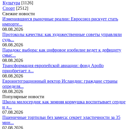
Культура
[1126]
Спорт
[2512]
Свежие новости
Изменившиеся рыночные реалии: Евросоюз рискует стать
импорте...
08.08.2026
Протоколы качества: как художественные советы управляли
судь...
08.08.2026
Парадокс выбора: как цифровое изобилие ведет к дефициту
смыс...
08.08.2026
Трансформация европейской авиации: фонд Apollo
приобретает л...
08.08.2026
Евроинтеграционный вектор Исландии: граждане страны
определя...
08.08.2026
Популярные новости
Школа милосердия: как зимняя кормушка воспитывает сердце
и д...
07.08.2026
Пшеничные тортильи без замеса: секрет эластичности за 35
мин...
02.08.2026