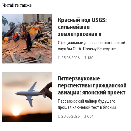
Читайте также
Красный код USGS:
сильнейшие
землетрясения в
Венесуэле и Японии с...
Официальные данные Геологической
службы США. Почему Венесуэле
присвоен «красный» код опа...
25.06.2026
130
Гитперзвуковые
перспективы гражданской
авиации: японский проект
п...
Пассажирский лайнер будущего
прошел ключевой тест в Японии.
Проверка термостойкости двигателя
20.05.2026
654
на ско...