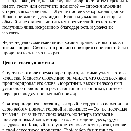
— Подскажи, отче, как мне лучше забор поставить: перекрыть
им эту тропу или отступить немного? — спросил мужчина.
Старец мягко ответил: — Лучше поставь забор вдоль тропки.
Люди привыкли здесь ходить. Если ты уважишь их старый
обычай и не станешь чинить им препятствий, то в ответ
получишь лишь искреннюю благодарность и уважение
соседей.
Через неделю сомневающийся хозяин пришел снова и задал
тот же вопрос. Святозар терпеливо повторил свой совет. И так
продолжалось несколько раз.
Цена слепого упрямства
Спустя некоторое время старец проходил мимо участка этого
человека. К своему огорчению, он увидел, что сосед все-таки
проигнорировал его слова. Добротный, высокий забор был
установлен ровно поперек натоптанной тропинки, наглухо
перекрыв людям привычный проход.
Святозар подошел к хозяину, который с гордостью осматривал
свою работу, покачал головой и произнес: — Эх, не послушал
ты меня. Ты защитил свою землю, но теперь готовься к
последствиям. Люди, которые годами ходили здесь, будут
раздражены. Каждый, кто уткнется носом в эти доски, пошлет
в твой адрес тихое проклятие. Твой забор будут пинать,