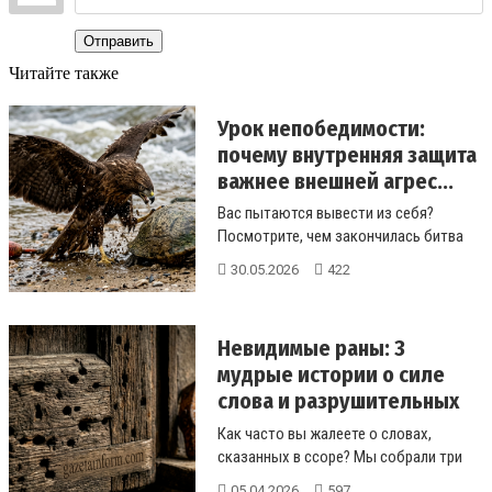
Отправить
Читайте также
Урок непобедимости:
почему внутренняя защита
важнее внешней агрес...
Вас пытаются вывести из себя?
Посмотрите, чем закончилась битва
ястреба с черепахой. Эта притча науч...
30.05.2026
422
Невидимые раны: 3
мудрые истории о силе
слова и разрушительных
эм...
Как часто вы жалеете о словах,
сказанных в ссоре? Мы собрали три
мощные истории, которые покажут,
05.04.2026
597