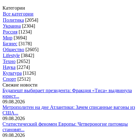
Категории
Все категории
Политика
[2054]
Украина
[2304]
Россия
[1234]
Мир
[3694]
Бизнес
[3178]
Общество
[2605]
Lifestyle
[3842]
Техно
[2652]
Наука
[2274]
Культура
[1126]
Спорт
[2512]
Свежие новости
Будапешт выбирает президента: Фракция «Тиса» выдвинула
юрист...
09.08.2026
Метрополитен на дне Атлантики: Зачем списанные вагоны из
США...
09.08.2026
Статистический феномен Европы: Четвероногие питомцы
становят...
09.08.2026