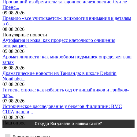
Пропавший изобретатель: загадочное исчезновение Луи ле
Пренс...
09.08.2026
Правило «все учитывается»: психология внимания к деталям
в б...
08.08.2026
Популярные новости
Аутофагия и кожа: как процесс клеточного очищения
возвращает...
05.08.2026
Аромат личности: как микробиом подмышек определяет ваш
запах
06.08.2026
Драматические новости из Таиланда: в школе Debsirin
Nonthabu...
07.08.2026
Гигиена ствола: как избавить сад от лишайников и грибков-
пар...
07.08.2026
Историческое расследование у берегов Филиппин: ВМС
США нашли...
03.08.2026
Наш опрос
Откуда Вы узнали о нашем сайте?
Поисковая система