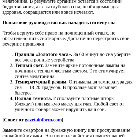
мелатонина. В результате организм остается в состоянии
бодрствования, а фазы глубокого сна, необходимые для
здоровья, сокращаются или вовсе исчезают.
Пошаговое руководство: как наладить гигиену сна
Чтобы вернуть себе право на полноценный отдых, не
обязательно пить снотворные. Достаточно перестроить свои
вечерние привычки.
Правило «Золотого часа».
За 60 минут до сна уберите
все электронные устройства.
Теплый свет.
Замените яркие потолочные лампы на
ночники с теплым желтым светом. Это стимулирует
синтез мелатонина.
Температурный режим.
Оптимальная температура для
сна — 18-20 градусов. В прохладе мозг засыпает
быстрее.
Полная темнота.
Используйте плотные шторы
(блэкаут) или мягкую маску для глаз. Любой свет от
уличного фонаря может нарушить ваш сон.
[Совет от
gazetainform.com
]
Замените смартфон на бумажную книгу или прослушивание
спокойной музыки. Эти простые действия помогут вашей