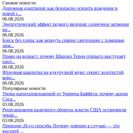
Свежие новости
Дорожная адаптация: как безопасно освоить вождение в
новой с...
06.08.2026
Энергетический эффект редкого явления: солнечное затмение
вр...
06.08.2026
Блеск без хлора: как вернуть сияние сантехнике с помощью
лим...
06.08.2026
Право на возраст: почему Шарлиз Терон открыто выступает
прот...
06.08.2026
Яблочная шарлотка на кукурузной муке: секрет золотистой
коро...
06.08.2026
Популярные новости
Уроки капиталовложений от Уоррена Баффета: почему акции
Coca...
03.08.2026
Реорганизация наличного оборота: власти США остановили
чекан...
03.08.2026
Принцип 26-го способа: Почему доверие к случаю — это
высший ...