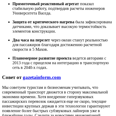
Прямоточный реактивный агрегат
показал
стабильную работу, подтвердив расчеты инженеров
Университета Васеда.
Защита от критического нагрева
была зафиксирована
датчиками, что доказывает высокую термостойкость
элементов конструкции.
Два часа на перелет
через океан станут реальностью
для пассажиров благодаря достижению расчетной
скорости в 5 Махов.
Планомерное развитие проекта
ведется авторами с
2013 года с прицелом на интеграцию в транспортную
сеть в 2040-х годах.
Совет от
gazetainform.com
Мы советуем туристам и бизнесменам учитывать, что
современный транспорт движется в сторону максимальной
экономии времени. Хотя внедрение гиперзвуковых
пассажирских перевозок ожидается еще не скоро, текущие
инвестиции крупных держав в эти технологии гарантируют
появление более быстрых субзвуковых лайнеров уже в
ближайшие годы. Следите за новостями авиакомпаний,