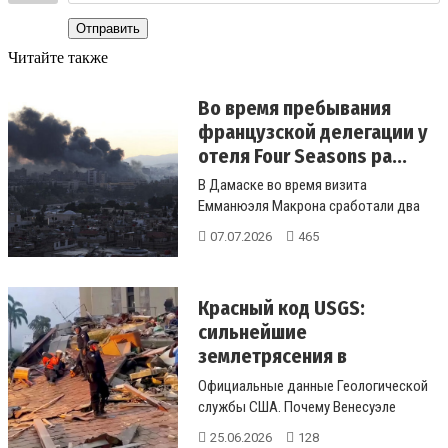
Отправить
Читайте также
Во время пребывания
французской делегации у
отеля Four Seasons ра...
В Дамаске во время визита
Емманюэля Макрона сработали два
взрывных устройства. Французская
07.07.2026
465
делегация...
Красный код USGS:
сильнейшие
землетрясения в
Венесуэле и Японии с...
Официальные данные Геологической
службы США. Почему Венесуэле
присвоен «красный» код опа...
25.06.2026
128