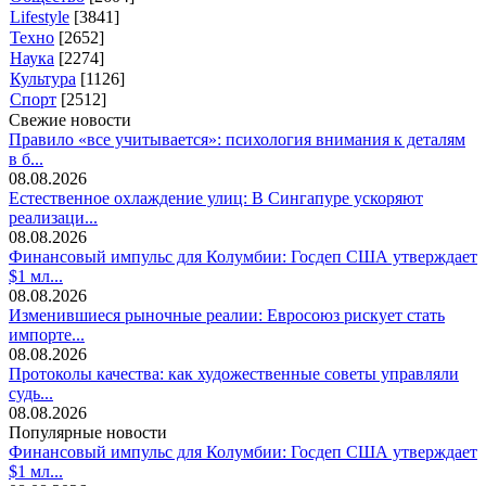
Lifestyle
[3841]
Техно
[2652]
Наука
[2274]
Культура
[1126]
Спорт
[2512]
Свежие новости
Правило «все учитывается»: психология внимания к деталям
в б...
08.08.2026
Естественное охлаждение улиц: В Сингапуре ускоряют
реализаци...
08.08.2026
Финансовый импульс для Колумбии: Госдеп США утверждает
$1 мл...
08.08.2026
Изменившиеся рыночные реалии: Евросоюз рискует стать
импорте...
08.08.2026
Протоколы качества: как художественные советы управляли
судь...
08.08.2026
Популярные новости
Финансовый импульс для Колумбии: Госдеп США утверждает
$1 мл...