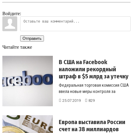
Войдите:
Отправить
Читайте также
В США на Facebook
наложили рекордный
штраф в $5 млрд за утечку
да...
Федеральная торговая комиссия США
ввела новые меры контроля за
соблюдением конфиденциальности
25.07.2019
829
пользо...
Европа выставила России
счет на 38 миллиардов