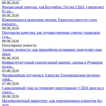
08.08.2026
Финансовый импульс для Колумбии: Госдеп США утверждает
$1 мл...
08.08.2026
Изменившиеся рыночные реалии: Евросоюз рискует стать
импорте...
08.08.2026
Протоколы качества: как художественные советы управляли
судь...
08.08.2026
Популярные новости
Аромат личности: как микробиом подмышек определяет ваш
запах
06.08.2026
Инфраструктурный спасательный маневр: саперы в Румынии
подор...
05.08.2026
Чрезвычайная ситуация в Азиатско-Тихоокеанском регионе:
тайф...
07.08.2026
Санкционный удар по теневому крипторынку: США внесли в
списо...
08.08.2026
Малобюджетный маркетинг: как перехватывать клиентов без
затр...