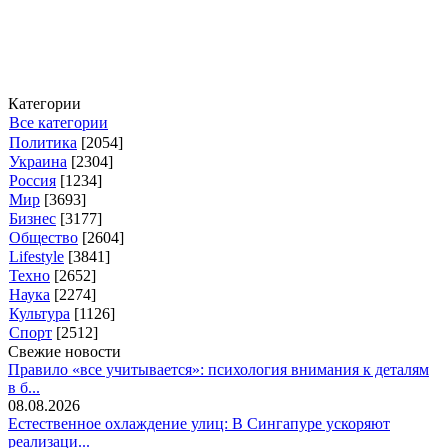
Категории
Все категории
Политика
[2054]
Украина
[2304]
Россия
[1234]
Мир
[3693]
Бизнес
[3177]
Общество
[2604]
Lifestyle
[3841]
Техно
[2652]
Наука
[2274]
Культура
[1126]
Спорт
[2512]
Свежие новости
Правило «все учитывается»: психология внимания к деталям
в б...
08.08.2026
Естественное охлаждение улиц: В Сингапуре ускоряют
реализаци...