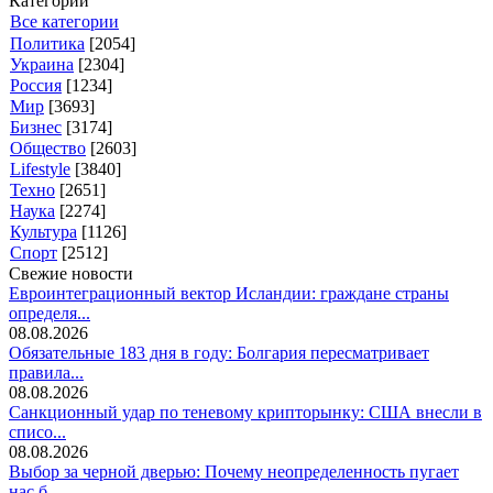
Категории
Все категории
Политика
[2054]
Украина
[2304]
Россия
[1234]
Мир
[3693]
Бизнес
[3174]
Общество
[2603]
Lifestyle
[3840]
Техно
[2651]
Наука
[2274]
Культура
[1126]
Спорт
[2512]
Свежие новости
Евроинтеграционный вектор Исландии: граждане страны
определя...
08.08.2026
Обязательные 183 дня в году: Болгария пересматривает
правила...
08.08.2026
Санкционный удар по теневому крипторынку: США внесли в
списо...
08.08.2026
Выбор за черной дверью: Почему неопределенность пугает
нас б...