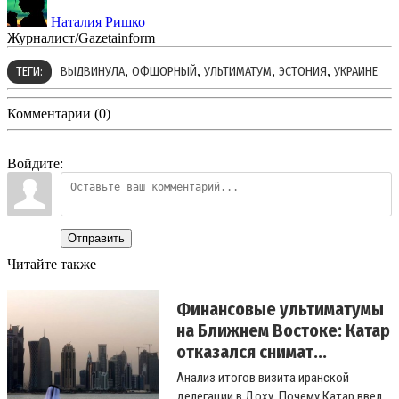
Наталия Ришко
Журналист/Gazetainform
,
,
,
,
ТЕГИ:
ВЫДВИНУЛА
ОФШОРНЫЙ
УЛЬТИМАТУМ
ЭСТОНИЯ
УКРАИНЕ
Комментарии (0)
Войдите:
Отправить
Читайте также
Финансовые ультиматумы
на Ближнем Востоке: Катар
отказался снимат...
Анализ итогов визита иранской
делегации в Доху. Почему Катар ввел