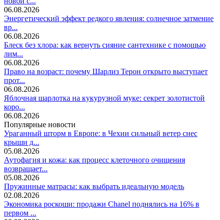
новой с...
06.08.2026
Энергетический эффект редкого явления: солнечное затмение
вр...
06.08.2026
Блеск без хлора: как вернуть сияние сантехнике с помощью
лим...
06.08.2026
Право на возраст: почему Шарлиз Терон открыто выступает
прот...
06.08.2026
Яблочная шарлотка на кукурузной муке: секрет золотистой
коро...
06.08.2026
Популярные новости
Ураганный шторм в Европе: в Чехии сильный ветер снес
крыши д...
05.08.2026
Аутофагия и кожа: как процесс клеточного очищения
возвращает...
05.08.2026
Пружинные матрасы: как выбрать идеальную модель
02.08.2026
Экономика роскоши: продажи Chanel поднялись на 16% в
первом ...