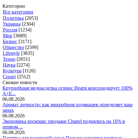
Категории
Все категории
Политика
[2053]
Украина
[2304]
Россия
[1234]
Мир
[3689]
Бизнес
[3171]
Общество
[2599]
Lifestyle
[3835]
Техно
[2651]
Наука
[2274]
Культура
[1126]
Спорт
[2512]
Свежие новости
Крупнейшая медиасделка сезона: Hearst консолидирует 100%
A+E...
06.08.2026
Аромат личности: как микробиом подмышек определяет ваш
запах
06.08.2026
Экономика роскоши: продажи Chanel поднялись на 16% в
первом ...
06.08.2026
Памятка для водителей: где в Польше остаются платные