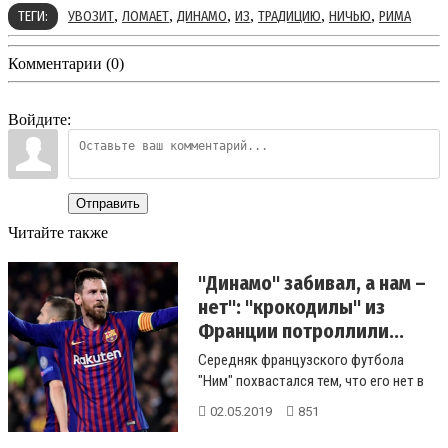
,
,
,
,
,
,
ТЕГИ:
УВОЗИТ
ЛОМАЕТ
ДИНАМО
ИЗ
ТРАДИЦИЮ
НИЧЬЮ
РИМА
Комментарии (0)
Войдите:
Отправить
Читайте также
"Динамо" забивал, а нам –
нет": "крокодилы" из
Франции потроллили...
Середняк французского футбола
"Ним" похвастался тем, что его нет в
списке жертв лидера &qu...
02.05.2019
851