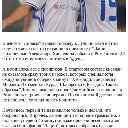
Киевское "Динамо" выдало, пожалуй, лучший матч в этом
году и сумело спасти ситуацию в поединке с "Лацио".
Подопечные Александра Хацкевича добыли в Риме ничью 2:2
и с оптимизмом могут смотреть в будущее.
А начиналось все с сюрпризов. В стартовом составе киевлян
не оказалось сразу троих игроков, которых специалисты
ожидали увидеть с первых минут - Хачериди, Гонсалеса и
Мораеса. Их сменили Бурда, Шапаренко и Беседин. Таким
образом "Динамо" вышло на поле Олимпийского стадиона в
Риме лишь с тремя легионерами. Но украинский десант каши
не испортил, хотя пришлось попотеть.
Почти весь первый тайм киевляне только и делали, что
оборонялись. Впрочем, делали они это вполне граммотно, а
под конец первой 45-минутки даже провели несколько атак,
вызвав свист фанов "Лацио", которых собралось едва ли