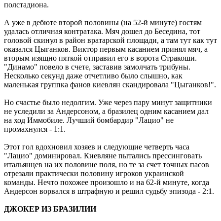
полстадиона.
А уже в дебюте второй половины (на 52-й минуте) гостям
удалась отличная контратака. Мяч дошел до Беседина, тот
головой скинул в район вратарской площади, а там тут как тут
оказался Цыганков. Виктор первым касанием принял мяч, а
вторым изящно пяткой отправил его в ворота Стракоши.
"Динамо" повело в счете, заставив замолчать трибуны.
Несколько секунд даже отчетливо было слышно, как
маленькая группка фанов киевлян скандировала "Цыганков!".
Но счастье было недолгим. Уже через пару минут защитники
не уследили за Андерсоном, а бразилец одним касанием дал
на ход Иммобиле. Лучший бомбардир "Лацио" не
промахнулся - 1:1.
Этот гол вдохновил хозяев и следующие четверть часа
"Лацио" доминировал. Киевляне пытались прессинговать
итальянцев на их половине поля, но те за счет точных пасов
отрезали практически половину игроков украинской
команды. Нечто похожее произошло и на 62-й минуте, когда
Андерсон ворвался в штрафную и решил судьбу эпизода - 2:1.
ДЖОКЕР ИЗ БРАЗИЛИИ