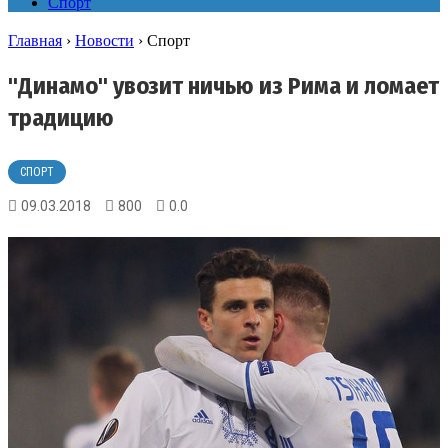
Спорт
Главная
›
Новости
›
Спорт
"Динамо" увозит ничью из Рима и ломает
традицию
СПОРТ
09.03.2018
800
0.0