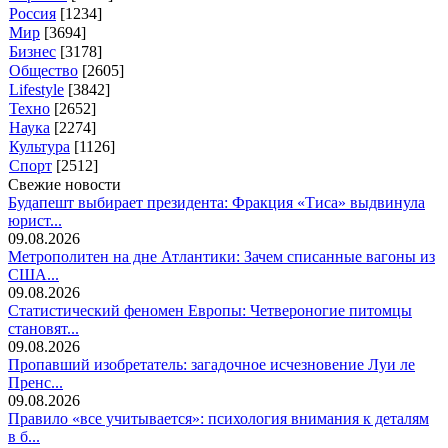
Россия
[1234]
Мир
[3694]
Бизнес
[3178]
Общество
[2605]
Lifestyle
[3842]
Техно
[2652]
Наука
[2274]
Культура
[1126]
Спорт
[2512]
Свежие новости
Будапешт выбирает президента: Фракция «Тиса» выдвинула
юрист...
09.08.2026
Метрополитен на дне Атлантики: Зачем списанные вагоны из
США...
09.08.2026
Статистический феномен Европы: Четвероногие питомцы
становят...
09.08.2026
Пропавший изобретатель: загадочное исчезновение Луи ле
Пренс...
09.08.2026
Правило «все учитывается»: психология внимания к деталям
в б...