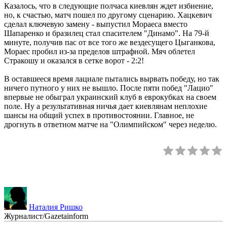
Казалось, что в следующие полчаса киевлян ждет избиение,
но, к счастью, матч пошел по другому сценарию. Хацкевич
сделал ключевую замену - выпустил Мораеса вместо
Шапаренко и бразилец стал спасителем "Динамо". На 79-й
минуте, получив пас от все того же вездесущего Цыганкова,
Мораес пробил из-за пределов штрафной. Мяч облетел
Стракошу и оказался в сетке ворот - 2:2!
В оставшееся время лациале пытались вырвать победу, но так
ничего путного у них не вышло. После пяти побед "Лацио"
впервые не обыграл украинский клуб в еврокубках на своем
поле. Ну а результативная ничья дает киевлянам неплохие
шансы на общий успех в противостоянии. Главное, не
дрогнуть в ответном матче на "Олимпийском" через неделю.
Наталия Ришко
Журналист/Gazetainform