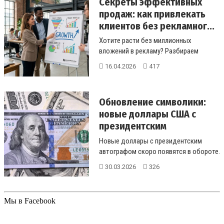
Секреты эффективных
продаж: как привлекать
клиентов без рекламног...
Хотите расти без миллионных
вложений в рекламу? Разбираем
методы эффективных продаж, анализ
16.04.2026
417
мотивов ...
Обновление символики:
новые доллары США с
президентским
автографо...
Новые доллары с президентским
автографом скоро появятся в обороте.
Подробности о визуальных изменени...
30.03.2026
326
Мы в Facebook