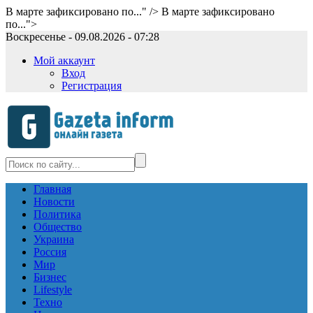
В марте зафиксировано по..." />
В марте зафиксировано
по...">
Воскресенье - 09.08.2026 - 07:28
Мой аккаунт
Вход
Регистрация
Главная
Новости
Политика
Общество
Украина
Россия
Мир
Бизнес
Lifestyle
Техно