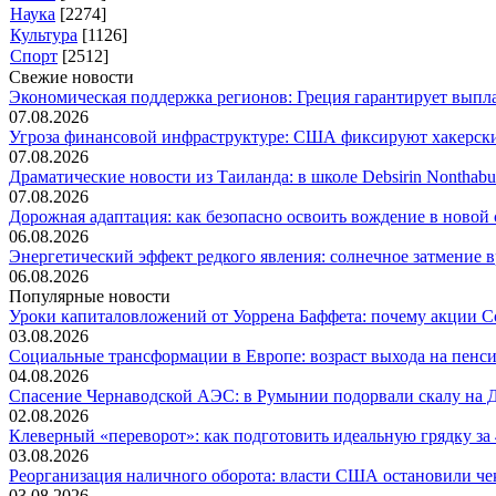
Наука
[2274]
Культура
[1126]
Спорт
[2512]
Свежие новости
Экономическая поддержка регионов: Греция гарантирует выпла
07.08.2026
Угроза финансовой инфраструктуре: США фиксируют хакерские
07.08.2026
Драматические новости из Таиланда: в школе Debsirin Nonthabu.
07.08.2026
Дорожная адаптация: как безопасно освоить вождение в новой с
06.08.2026
Энергетический эффект редкого явления: солнечное затмение вр
06.08.2026
Популярные новости
Уроки капиталовложений от Уоррена Баффета: почему акции Co
03.08.2026
Социальные трансформации в Европе: возраст выхода на пенсию
04.08.2026
Спасение Чернаводской АЭС: в Румынии подорвали скалу на Д
02.08.2026
Клеверный «переворот»: как подготовить идеальную грядку за 4
03.08.2026
Реорганизация наличного оборота: власти США остановили чек
03.08.2026