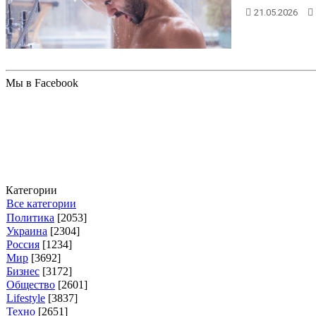
21.05.2026
Мы в Facebook
Категории
Все категории
Политика
[2053]
Украина
[2304]
Россия
[1234]
Мир
[3692]
Бизнес
[3172]
Общество
[2601]
Lifestyle
[3837]
Техно
[2651]