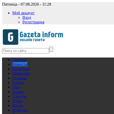
Пятница - 07.08.2026 - 11:28
Мой аккаунт
Вход
Регистрация
Главная
Новости
Политика
Общество
Украина
Россия
Мир
Бизнес
Lifestyle
Техно
Наука
Культура