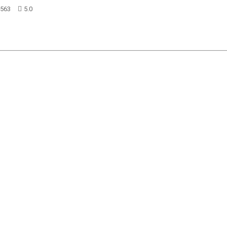
563
5.0