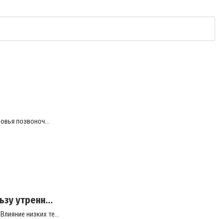
овья позвоноч...
зу утренн...
лияние низких те...